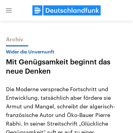
Close
menu
Archiv
Themen
Wider die Unvernunft
Mit Genügsamkeit beginnt das
neue Denken
Die Moderne verspreche Fortschritt und
Entwicklung, tatsächlich aber fördere sie
Landtagswahl Sachsen-Anhalt
USA
Armut und Mangel, schreibt der algerisch-
2026
Aktuelle Beiträge, Analys
Alle Informationen
Hintergründe
französische Autor und Öko-Bauer Pierre
Sachsen-Anhalt wählt am 6.
Wirtschaftlich und militäri
September 2026 einen neuen
gehören die Vereinigten S
Rabhi. In seiner Streitschrift „Glückliche
Landtag. Seit 2021 wird das
den mächtigsten Ländern 
Genügsamkeit“ ruft er auf zu einer
Bundesland von einer Koalition aus
mit großem Einfluss auf d