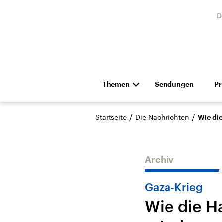
D
Themen
Sendungen
P
Die Nachrichten
Politik
/
/
Startseite
Die Nachrichten
Wie di
Hörspiel und Feature
Musik
Archiv
Gaza-Krieg
Wie die H
Landtagswahl Sachsen-
USA
Anhalt 2026
Aktuel