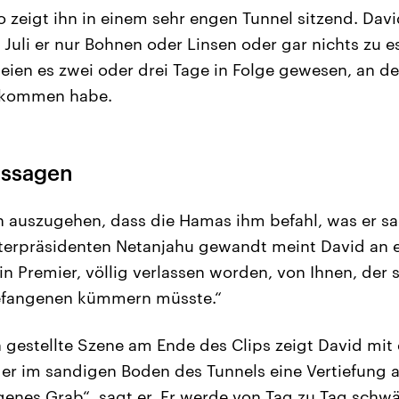
 zeigt ihn in einem sehr engen Tunnel sitzend. David
Juli er nur Bohnen oder Linsen oder gar nichts zu
ien es zwei oder drei Tage in Folge gewesen, an d
ekommen habe.
ussagen
on auszugehen, dass die Hamas ihm befahl, was er sa
sterpräsidenten Netanjahu gewandt meint David an ei
in Premier, völlig verlassen worden, von Ihnen, der
Gefangenen kümmern müsste.“
h gestellte Szene am Ende des Clips zeigt David mit 
 er im sandigen Boden des Tunnels eine Vertiefung a
genes Grab“, sagt er. Er werde von Tag zu Tag schw