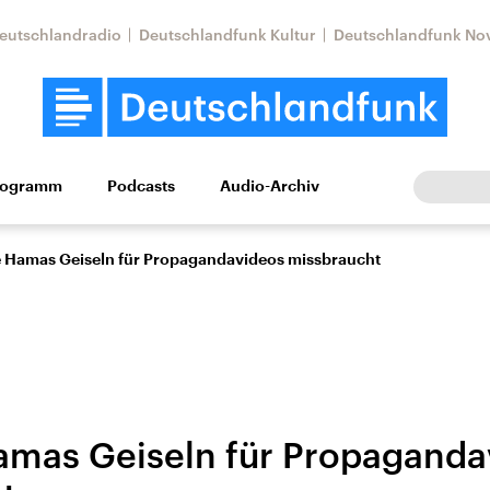
eutschlandradio
Deutschlandfunk Kultur
Deutschlandfunk No
rogramm
Podcasts
Audio-Archiv
Wirtschaft
Wissen
Kultur
Europa
Gesellschaf
e Hamas Geiseln für Propagandavideos missbraucht
amas Geiseln für Propaganda
Nahostkonflikt
Iran
le Beiträge,
Aktuelle Lage und
Aktuelle Lage und