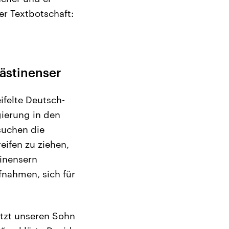
er Textbotschaft:
lästinenser
ifelte Deutsch-
egierung in den
suchen die
eifen zu ziehen,
inensern
fnahmen, sich für
utzt unseren Sohn