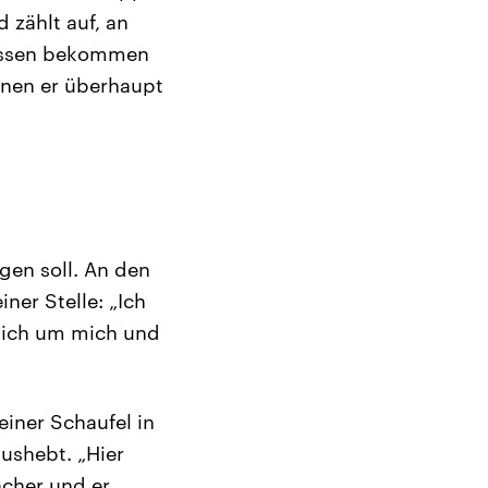
 zählt auf, an
 essen bekommen
enen er überhaupt
gen soll. An den
ner Stelle: „Ich
 sich um mich und
einer Schaufel in
ushebt. „Hier
ächer und er