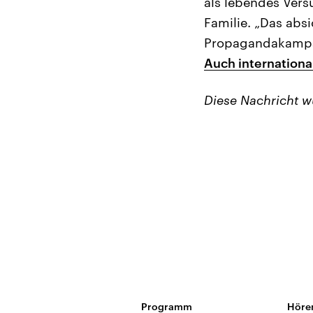
als lebendes Vers
Familie. „Das abs
Propagandakampagn
Auch international
Diese Nachricht 
Programm
Höre