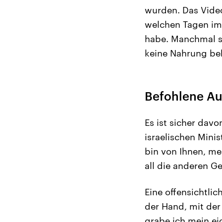
wurden. Das Video
welchen Tagen im 
habe. Manchmal se
keine Nahrung b
Befohlene A
Es ist sicher dav
israelischen Mini
bin von Ihnen, me
all die anderen 
Eine offensichtlic
der Hand, mit der
grabe ich mein ei