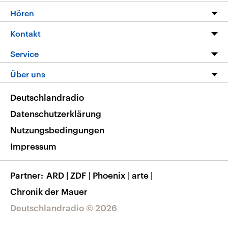
Programm
Hören
Alle Sendungen
Livestream
Kontakt
Die Nachrichten
Audios
Hörerservice
Service
Nachrichtenleicht
Podcasts
Social Media
FAQ
Über uns
Neue Beiträge auf dlf.de
Deutschlandfunk App
Newsletter
Deutschlandradio
Themen-Schwerpunkte
Nachrichten App
Deutschlandradio
Veranstaltungen
Presse
Frequenzen
Datenschutzerklärung
Musikliste
Ausbildung und Karriere
Nutzungsbedingungen
RSS
Transparenz
Impressum
Korrekturen
Barrierefreiheit
Partner
ARD
|
ZDF
|
Phoenix
|
arte
|
Chronik der Mauer
Deutschlandradio © 2026