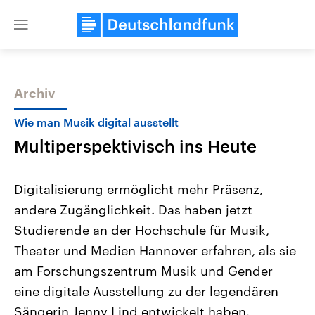
Close
menu
Archiv
Themen
Wie man Musik digital ausstellt
Multiperspektivisch ins Heute
Digitalisierung ermöglicht mehr Präsenz,
andere Zugänglichkeit. Das haben jetzt
Studierende an der Hochschule für Musik,
Landtagswahl Sachsen-Anhalt
USA
Theater und Medien Hannover erfahren, als sie
2026
Aktuelle Beiträge, Analys
Alle Informationen
am Forschungszentrum Musik und Gender
Hintergründe
Sachsen-Anhalt wählt am 6.
Wirtschaftlich und militäri
eine digitale Ausstellung zu der legendären
September 2026 einen neuen
gehören die Vereinigten S
Landtag. Seit 2021 wird das
den mächtigsten Ländern 
Sängerin Jenny Lind entwickelt haben.
Bundesland von einer Koalition aus
mit großem Einfluss auf d