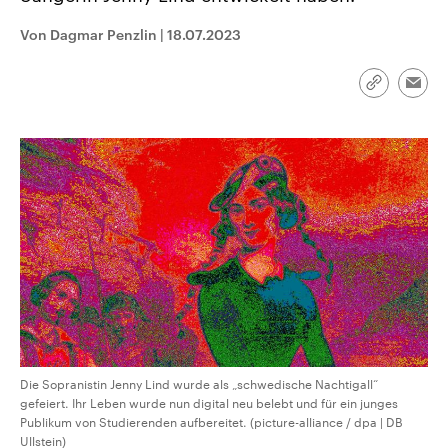
CDU, SPD und FDP regiert.-
aktuelle Weltgeschehen.
Umfragen, Prognosen,
Von Dagmar Penzlin
|
18.07.2023
Wahlprogramme, aktuelle Berichte
Sendungen
Programm
Podcasts
und Hintergründe zu den Parteien
und Kandidaten der anstehenden
Link
Wahl.
Emai
kopieren/te
Audio-Archiv
Die Sopranistin Jenny Lind wurde als „schwedische Nachtigall“
gefeiert. Ihr Leben wurde nun digital neu belebt und für ein junges
Publikum von Studierenden aufbereitet. (picture-alliance / dpa | DB
Ullstein)