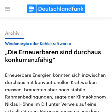
Close
menu
Archiv
Themen
Windenergie oder Kohlekraftwerke
„Die Erneuerbaren sind durchaus
konkurrenzfähig“
Erneuerbare Energien könnten sich inzwischen
durchaus mit konventionellen Kraftwerken
Landtagswahl Sachsen-Anhalt
USA
messen, brauchten aber noch stabile
2026
Aktuelle Beiträge, Analys
Alle Informationen
Hintergründe
Rahmenbedingungen, sagte der Klimaökonom
Sachsen-Anhalt wählt am 6.
Wirtschaftlich und militäri
September 2026 einen neuen
gehören die Vereinigten S
Niklas Höhne im Dlf unter Verweis auf eine
Landtag. Seit 2021 wird das
den mächtigsten Ländern 
aktuelle Studie. Barrieren müssten aus dem
Bundesland von einer Koalition aus
mit großem Einfluss auf d