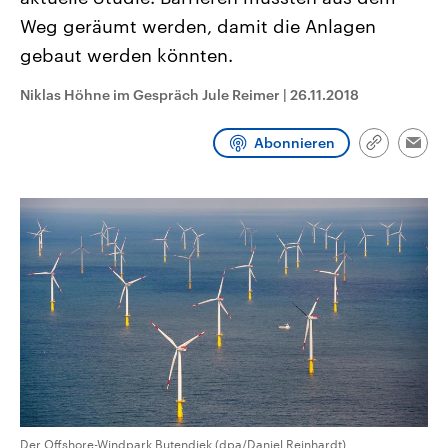
CDU, SPD und FDP regiert.-
aktuelle Weltgeschehen.
Weg geräumt werden, damit die Anlagen
Umfragen, Prognosen,
Wahlprogramme, aktuelle Berichte
gebaut werden könnten.
Sendungen
Programm
Podcasts
und Hintergründe zu den Parteien
und Kandidaten der anstehenden
Wahl.
Niklas Höhne im Gespräch Jule Reimer
|
26.11.2018
Audio-Archiv
Abonnieren
Link
Emai
kopieren/te
Der Offshore-Windpark Butendiek (dpa/Daniel Reinhardt)