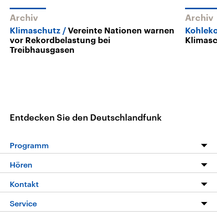
Archiv
Archiv
Klimaschutz
Vereinte Nationen warnen
Kohlek
vor Rekordbelastung bei
Klimas
Treibhausgasen
Entdecken Sie den Deutschlandfunk
Programm
Programm
Hören
Alle Sendungen
Livestream
Kontakt
Die Nachrichten
Audios
Hörerservice
Service
Nachrichtenleicht
Podcasts
Social Media