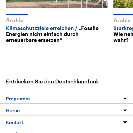
Archiv
Archiv
Klimaschutzziele erreichen
„Fossile
Starkre
Energien nicht einfach durch
Wie ne
erneuerbare ersetzen“
wahr?
Entdecken Sie den Deutschlandfunk
Programm
Programm
Hören
Alle Sendungen
Livestream
Kontakt
Die Nachrichten
Audios
Hörerservice