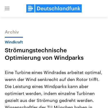
Close
menu
Archiv
Themen
Windkraft
Strömungstechnische
Optimierung von Windparks
Eine Turbine eines Windrades arbeitet optimal,
wenn der Wind senkrecht auf den Rotor trifft.
Landtagswahl Sachsen-Anhalt
USA
Die Leistung eines Windparks kann aber
2026
Aktuelle Beiträge, Analys
Alle Informationen
Hintergründe
optimiert werden, indem einzelne Turbinen
Sachsen-Anhalt wählt am 6.
Wirtschaftlich und militäri
September 2026 einen neuen
gehören die Vereinigten S
gezielt aus der Strömung gedreht werden.
Landtag. Seit 2021 wird das
den mächtigsten Ländern 
Wissenschaftler der TU München haben in
Bundesland von einer Koalition aus
mit großem Einfluss auf d