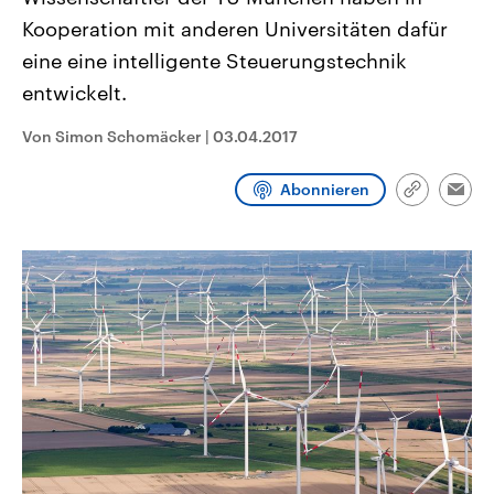
CDU, SPD und FDP regiert.-
aktuelle Weltgeschehen.
Kooperation mit anderen Universitäten dafür
Umfragen, Prognosen,
Wahlprogramme, aktuelle Berichte
eine eine intelligente Steuerungstechnik
Sendungen
Programm
Podcasts
und Hintergründe zu den Parteien
und Kandidaten der anstehenden
entwickelt.
Wahl.
Audio-Archiv
Von Simon Schomäcker
|
03.04.2017
Abonnieren
Link
Emai
kopieren/te