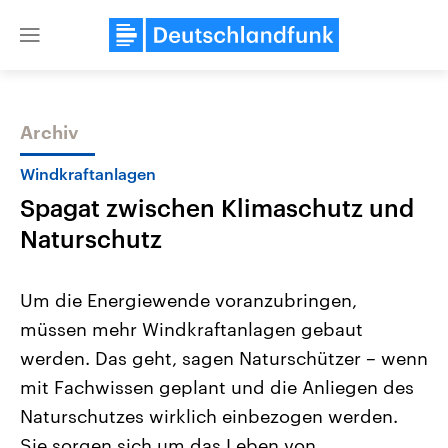
Close
menu
Archiv
Themen
Windkraftanlagen
Spagat zwischen Klimaschutz und
Naturschutz
Um die Energiewende voranzubringen,
müssen mehr Windkraftanlagen gebaut
Landtagswahl Sachsen-Anhalt
USA
werden. Das geht, sagen Naturschützer – wenn
2026
Aktuelle Beiträge, Analys
Alle Informationen
Hintergründe
mit Fachwissen geplant und die Anliegen des
Sachsen-Anhalt wählt am 6.
Wirtschaftlich und militäri
September 2026 einen neuen
gehören die Vereinigten S
Naturschutzes wirklich einbezogen werden.
Landtag. Seit 2021 wird das
den mächtigsten Ländern 
Sie sorgen sich um das Leben von
Bundesland von einer Koalition aus
mit großem Einfluss auf d