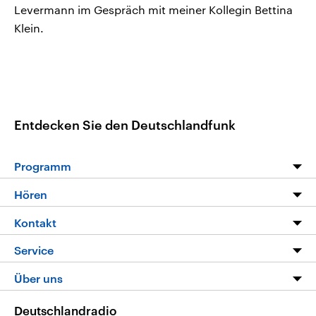
Levermann im Gespräch mit meiner Kollegin Bettina
Klein.
Entdecken Sie den Deutschlandfunk
Programm
Programm
Hören
Alle Sendungen
Livestream
Kontakt
Die Nachrichten
Audios
Hörerservice
Service
Nachrichtenleicht
Podcasts
Social Media
FAQ
Über uns
Neue Beiträge auf dlf.de
Deutschlandfunk App
Newsletter
Deutschlandradio
Themen-Schwerpunkte
Nachrichten App
Deutschlandradio