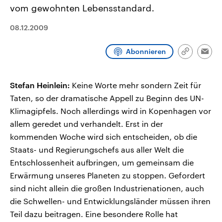
CDU, SPD und FDP regiert.-
aktuelle Weltgeschehen.
vom gewohnten Lebensstandard.
Umfragen, Prognosen,
Wahlprogramme, aktuelle Berichte
08.12.2009
Sendungen
Programm
Podcasts
und Hintergründe zu den Parteien
und Kandidaten der anstehenden
Wahl.
Abonnieren
Audio-Archiv
Link
Emai
kopieren/te
Stefan Heinlein:
Keine Worte mehr sondern Zeit für
Taten, so der dramatische Appell zu Beginn des UN-
Klimagipfels. Noch allerdings wird in Kopenhagen vor
allem geredet und verhandelt. Erst in der
kommenden Woche wird sich entscheiden, ob die
Staats- und Regierungschefs aus aller Welt die
Entschlossenheit aufbringen, um gemeinsam die
Erwärmung unseres Planeten zu stoppen. Gefordert
sind nicht allein die großen Industrienationen, auch
die Schwellen- und Entwicklungsländer müssen ihren
Teil dazu beitragen. Eine besondere Rolle hat