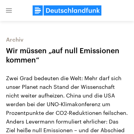
Close
menu
Archiv
Themen
Wir müssen „auf null Emissionen
kommen“
Zwei Grad bedeuten die Welt: Mehr darf sich
unser Planet nach Stand der Wissenschaft
nicht weiter aufheizen. China und die USA
werden bei der UNO-Klimakonferenz um
Landtagswahl Sachsen-Anhalt
USA
2026
Aktuelle Beiträge, Analys
Prozentpunkte der CO2-Reduktionen feilschen.
Alle Informationen
Hintergründe
Sachsen-Anhalt wählt am 6.
Wirtschaftlich und militäri
Anders Levermann formuliert ehrlicher: Das
September 2026 einen neuen
gehören die Vereinigten S
Landtag. Seit 2021 wird das
den mächtigsten Ländern 
Ziel heiße null Emissionen – und der Abschied
Bundesland von einer Koalition aus
mit großem Einfluss auf d