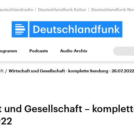
eutschlandradio
Deutschlandfunk Kultur
Deutschlandfunk No
rogramm
Podcasts
Audio-Archiv
Wirtschaft
Wissen
Kultur
Europa
Gesellschaf
/
ft
Wirtschaft und Gesellschaft - komplette Sendung - 26.07.2022
t und Gesellschaft – komplet
022
Nahostkonflikt
Iran
le Beiträge,
Aktuelle Lage und
Aktuelle Lage und