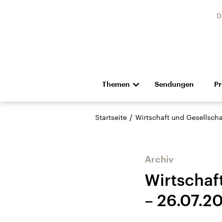
D
Themen
Sendungen
P
Die Nachrichten
Politik
/
Startseite
Wirtschaft und Gesellscha
Hörspiel und Feature
Musik
Archiv
Wirtschaf
– 26.07.2
Landtagswahl Sachsen-
USA
Anhalt 2026
Aktuel