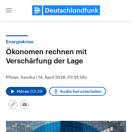
Close
menu
Energiekrise
Themen
Ökonomen rechnen mit
Verschärfung der Lage
Pfister, Sandra
|
14. April 2026, 07:35 Uhr
Hören
03:39
Audio herunterladen
Landtagswahl Sachsen-Anhalt
USA
Link
Email
2026
Aktuelle Beiträge, Analys
kopieren/teilen
Alle Informationen
Hintergründe
Sachsen-Anhalt wählt am 6.
Wirtschaftlich und militäri
September 2026 einen neuen
gehören die Vereinigten S
Landtag. Seit 2021 wird das
den mächtigsten Ländern 
Bundesland von einer Koalition aus
mit großem Einfluss auf d