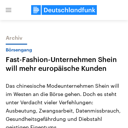
Close
menu
Archiv
Themen
Börsengang
Fast-Fashion-Unternehmen Shein
will mehr europäische Kunden
Das chinesische Modeunternehmen Shein will
im Westen an die Börse gehen. Doch es steht
Landtagswahl Sachsen-Anhalt
USA
unter Verdacht vieler Verfehlungen:
2026
Aktuelle Beiträge, Analys
Alle Informationen
Hintergründe
Ausbeutung, Zwangsarbeit, Datenmissbrauch,
Sachsen-Anhalt wählt am 6.
Wirtschaftlich und militäri
September 2026 einen neuen
gehören die Vereinigten S
Gesundheitsgefährdung und Diebstahl
Landtag. Seit 2021 wird das
den mächtigsten Ländern 
geistigen Eigentums.
Bundesland von einer Koalition aus
mit großem Einfluss auf d