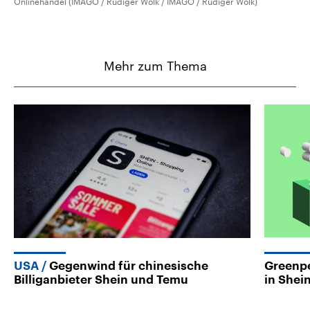
Onlinehandel (IMAGO / Rüdiger Wölk / IMAGO / Rüdiger Wölk)
Mehr zum Thema
USA
Gegenwind für chinesische
Greenpe
Billiganbieter Shein und Temu
in Shei