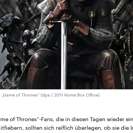
e „Game of Thrones“ (dpa / 2011 Home Box Office)
ame of Thrones“-Fans, die in diesen Tagen wieder ei
fiebern, sollten sich reiflich überlegen, ob sie die I