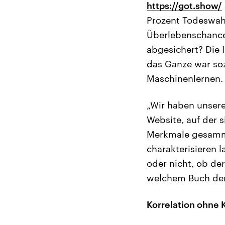
https://got.show/
Prozent Todeswahr
Überlebenschance
abgesichert? Die
das Ganze war so
Maschinenlernen.
„Wir haben unsere 
Website, auf der s
Merkmale gesamme
charakterisieren l
oder nicht, ob de
welchem Buch der S
Korrelation ohne K