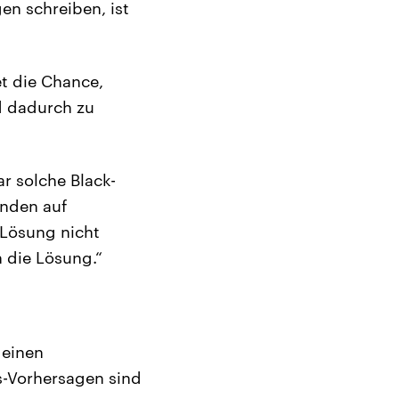
gen schreiben, ist
et die Chance,
d dadurch zu
r solche Black-
enden auf
 Lösung nicht
n die Lösung.“
 einen
s-Vorhersagen sind