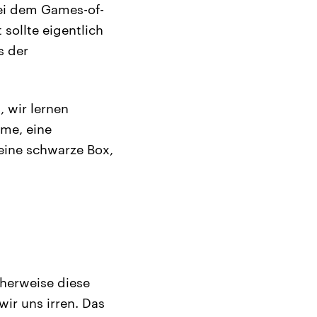
bei dem Games-of-
sollte eigentlich
s der
, wir lernen
hme, eine
 eine schwarze Box,
cherweise diese
ir uns irren. Das