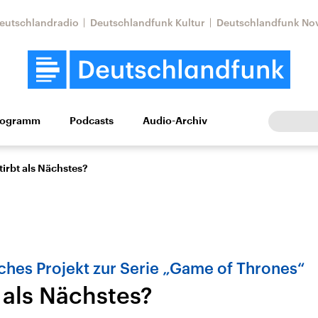
eutschlandradio
Deutschlandfunk Kultur
Deutschlandfunk No
rogramm
Podcasts
Audio-Archiv
Wirtschaft
Wissen
Kultur
Europa
Gesellschaf
tirbt als Nächstes?
ches Projekt zur Serie „Game of Thrones“
 als Nächstes?
Nahostkonflikt
Iran
le Beiträge,
Aktuelle Lage und
Aktuelle Lage und