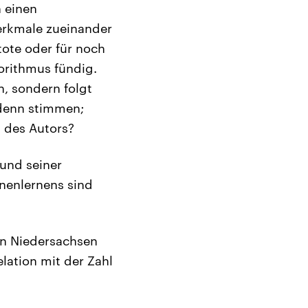
 einen
merkmale zueinander
tote oder für noch
orithmus fündig.
ch, sondern folgt
 denn stimmen;
n des Autors?
 und seiner
inenlernens sind
 in Niedersachsen
lation mit der Zahl