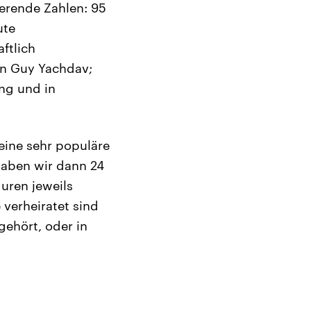
erende Zahlen: 95
ute
ftlich
on Guy Yachdav;
ng und in
 eine sehr populäre
 haben wir dann 24
uren jeweils
 verheiratet sind
gehört, oder in