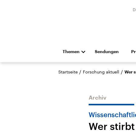
D
Themen
Sendungen
P
Die Nachrichten
Politik
/
/
Startseite
Forschung aktuell
Wer s
Hörspiel und Feature
Musik
Archiv
Wissenschaftli
Wer stirbt
Landtagswahl Sachsen-
USA
Anhalt 2026
Aktuel