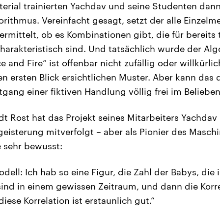
rial trainierten Yachdav und seine Studenten dann
rithmus. Vereinfacht gesagt, setzt der alle Einzel
rmittelt, ob es Kombinationen gibt, die für bereits 
harakteristisch sind. Und tatsächlich wurde der Alg
e and Fire“ ist offenbar nicht zufällig oder willkürli
en ersten Blick ersichtlichen Muster. Aber kann das
rtgang einer fiktiven Handlung völlig frei im Beliebe
dt Rost hat das Projekt seines Mitarbeiters Yachdav
eisterung mitverfolgt – aber als Pionier des Masch
e sehr bewusst:
dell: Ich hab so eine Figur, die Zahl der Babys, die
nd in einem gewissen Zeitraum, und dann die Korre
iese Korrelation ist erstaunlich gut.“