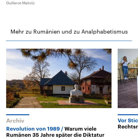
Guillerot-Malick)
Mehr zu Rumänien und zu Analphabetismus
Archiv
Vor Sti
Rechtsr
Revolution von 1989
Warum viele
Rumänen 35 Jahre später die Diktatur