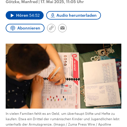
Götzke, Manfred
|
17. Mai 2025, 11:05 Uhr
CDU, SPD und FDP regiert.-
aktuelle Weltgeschehen.
Umfragen, Prognosen,
Wahlprogramme, aktuelle Berichte
Hören
54:52
Audio herunterladen
Sendungen
Programm
Podcasts
und Hintergründe zu den Parteien
und Kandidaten der anstehenden
Wahl.
Abonnieren
Link
Email
Audio-Archiv
kopieren/teilen
In vielen Familien fehlt es an Geld, um überhaupt Stifte und Hefte zu
kaufen: Etwa ein Drittel der rumänischen Kinder und Jugendlichen lebt
unterhalb der Armutsgrenze. (Imago / Zuma Press Wire / Apolline