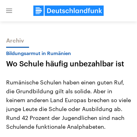
Close
menu
Archiv
Themen
Bildungsarmut in Rumänien
Wo Schule häufig unbezahlbar ist
Rumänische Schulen haben einen guten Ruf,
die Grundbildung gilt als solide. Aber in
keinem anderen Land Europas brechen so viele
Landtagswahl Sachsen-Anhalt
USA
junge Leute die Schule oder Ausbildung ab.
2026
Aktuelle Beiträge, Analys
Alle Informationen
Rund 42 Prozent der Jugendlichen sind nach
Hintergründe
Sachsen-Anhalt wählt am 6.
Wirtschaftlich und militäri
Schulende funktionale Analphabeten.
September 2026 einen neuen
gehören die Vereinigten S
Landtag. Seit 2021 wird das
den mächtigsten Ländern 
Bundesland von einer Koalition aus
mit großem Einfluss auf d