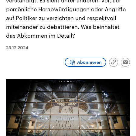
verständigt. Es sieht unter anderem vor, auf
CDU, SPD und FDP regiert.-
aktuelle Weltgeschehen.
persönliche Herabwürdigungen oder Angriffe
Umfragen, Prognosen,
Wahlprogramme, aktuelle Berichte
auf Politiker zu verzichten und respektvoll
Sendungen
Programm
Podcasts
und Hintergründe zu den Parteien
und Kandidaten der anstehenden
miteinander zu debattieren. Was beinhaltet
Wahl.
Audio-Archiv
das Abkommen im Detail?
23.12.2024
Abonnieren
Link
Emai
kopieren/te