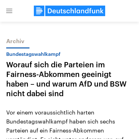
Close
menu
Archiv
Themen
Bundestagswahlkampf
Worauf sich die Parteien im
Fairness-Abkommen geeinigt
haben – und warum AfD und BSW
nicht dabei sind
Landtagswahl Sachsen-Anhalt
USA
Vor einem voraussichtlich harten
2026
Aktuelle Beiträge, Analys
Alle Informationen
Hintergründe
Bundestagswahlkampf haben sich sechs
Sachsen-Anhalt wählt am 6.
Wirtschaftlich und militäri
September 2026 einen neuen
gehören die Vereinigten S
Parteien auf ein Fairness-Abkommen
Landtag. Seit 2021 wird das
den mächtigsten Ländern 
Bundesland von einer Koalition aus
mit großem Einfluss auf d