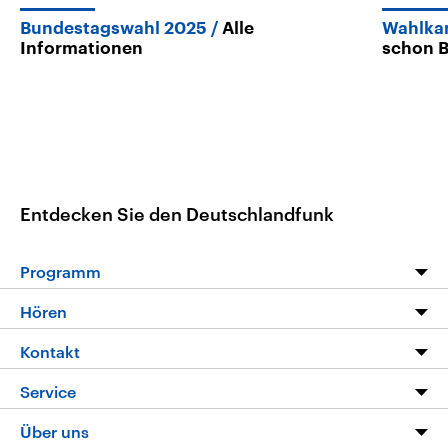
Bundestagswahl 2025
Alle
Wahlka
Informationen
schon B
Entdecken Sie den Deutschlandfunk
Programm
Programm
Hören
Alle Sendungen
Livestream
Kontakt
Die Nachrichten
Audios
Hörerservice
Service
Nachrichtenleicht
Podcasts
Social Media
FAQ
Über uns
Neue Beiträge auf dlf.de
Deutschlandfunk App