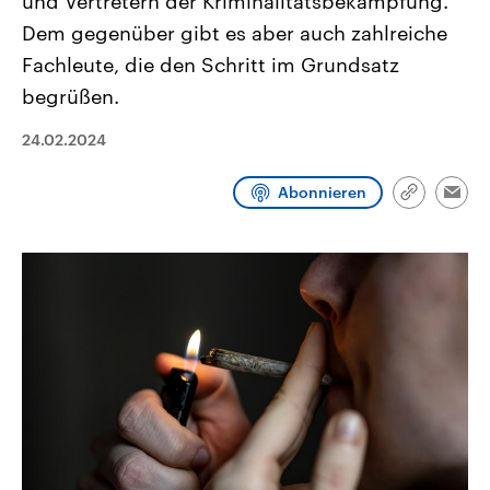
und Vertretern der Kriminalitätsbekämpfung.
CDU, SPD und FDP regiert.-
aktuelle Weltgeschehen.
Dem gegenüber gibt es aber auch zahlreiche
Umfragen, Prognosen,
Wahlprogramme, aktuelle Berichte
Fachleute, die den Schritt im Grundsatz
Sendungen
Programm
Podcasts
und Hintergründe zu den Parteien
und Kandidaten der anstehenden
begrüßen.
Wahl.
Audio-Archiv
24.02.2024
Abonnieren
Link
Emai
kopieren/te