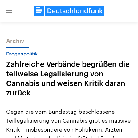
Close
menu
Archiv
Themen
Drogenpolitik
Zahlreiche Verbände begrüßen die
teilweise Legalisierung von
Cannabis und weisen Kritik daran
zurück
Landtagswahl Sachsen-Anhalt
USA
Gegen die vom Bundestag beschlossene
2026
Aktuelle Beiträge, Analys
Alle Informationen
Hintergründe
Teillegalisierung von Cannabis gibt es massive
Sachsen-Anhalt wählt am 6.
Wirtschaftlich und militäri
September 2026 einen neuen
gehören die Vereinigten S
Kritik – insbesondere von Politikerin, Ärzten
Landtag. Seit 2021 wird das
den mächtigsten Ländern 
Bundesland von einer Koalition aus
mit großem Einfluss auf d