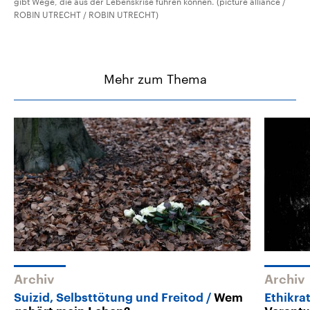
gibt Wege, die aus der Lebenskrise führen können. (picture alliance /
ROBIN UTRECHT / ROBIN UTRECHT)
Mehr zum Thema
Archiv
Archiv
Suizid, Selbsttötung und Freitod
Wem
Ethikra