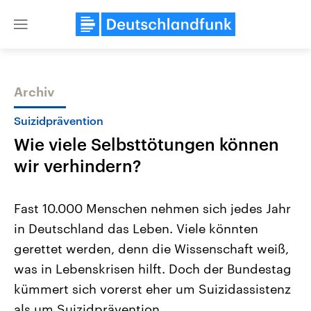
Close
menu
Archiv
Themen
Suizidprävention
Wie viele Selbsttötungen können
wir verhindern?
Fast 10.000 Menschen nehmen sich jedes Jahr
in Deutschland das Leben. Viele könnten
Landtagswahl Sachsen-Anhalt
USA
gerettet werden, denn die Wissenschaft weiß,
2026
Aktuelle Beiträge, Analys
Alle Informationen
Hintergründe
was in Lebenskrisen hilft. Doch der Bundestag
Sachsen-Anhalt wählt am 6.
Wirtschaftlich und militäri
September 2026 einen neuen
gehören die Vereinigten S
kümmert sich vorerst eher um Suizidassistenz
Landtag. Seit 2021 wird das
den mächtigsten Ländern 
als um Suizidprävention.
Bundesland von einer Koalition aus
mit großem Einfluss auf d