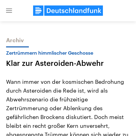
Close
menu
Archiv
Themen
Zertrümmern himmlischer Geschosse
Klar zur Asteroiden-Abwehr
Wann immer von der kosmischen Bedrohung
durch Asteroiden die Rede ist, wird als
Abwehrszenario die frühzeitige
Landtagswahl Sachsen-Anhalt
USA
Zertrümmerung oder Ablenkung des
2026
Aktuelle Beiträge, Analys
Alle Informationen
gefährlichen Brockens diskutiert. Doch meist
Hintergründe
Sachsen-Anhalt wählt am 6.
Wirtschaftlich und militäri
bleibt ein recht großer Kern unversehrt,
September 2026 einen neuen
gehören die Vereinigten S
Landtag. Seit 2021 wird das
den mächtigsten Ländern 
abgesprengte Trümmer können sich wieder zu
Bundesland von einer Koalition aus
mit großem Einfluss auf d