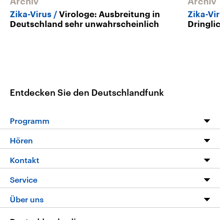
Archiv
Archiv
Zika-Virus
Virologe: Ausbreitung in
Zika-Vi
Deutschland sehr unwahrscheinlich
Dringli
Entdecken Sie den Deutschlandfunk
Programm
Programm
Hören
Alle Sendungen
Livestream
Kontakt
Die Nachrichten
Audios
Hörerservice
Service
Nachrichtenleicht
Podcasts
Social Media
FAQ
Über uns
Neue Beiträge auf dlf.de
Deutschlandfunk App
Newsletter
Deutschlandradio
Themen-Schwerpunkte
Nachrichten App