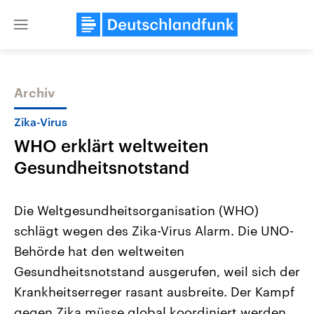
Close
menu
Archiv
Themen
Zika-Virus
WHO erklärt weltweiten
Gesundheitsnotstand
Die Weltgesundheitsorganisation (WHO)
schlägt wegen des Zika-Virus Alarm. Die UNO-
Landtagswahl Sachsen-Anhalt
USA
Behörde hat den weltweiten
2026
Aktuelle Beiträge, Analys
Alle Informationen
Hintergründe
Gesundheitsnotstand ausgerufen, weil sich der
Sachsen-Anhalt wählt am 6.
Wirtschaftlich und militäri
September 2026 einen neuen
gehören die Vereinigten S
Krankheitserreger rasant ausbreite. Der Kampf
Landtag. Seit 2021 wird das
den mächtigsten Ländern 
gegen Zika müsse global koordiniert werden.
Bundesland von einer Koalition aus
mit großem Einfluss auf d