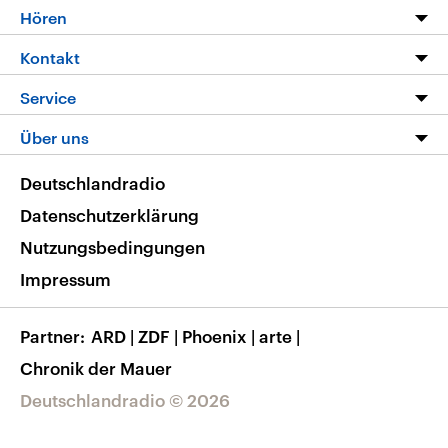
Programm
Hören
Alle Sendungen
Livestream
Kontakt
Die Nachrichten
Audios
Hörerservice
Service
Nachrichtenleicht
Podcasts
Social Media
FAQ
Über uns
Neue Beiträge auf dlf.de
Deutschlandfunk App
Newsletter
Deutschlandradio
Themen-Schwerpunkte
Nachrichten App
Deutschlandradio
Veranstaltungen
Presse
Frequenzen
Datenschutzerklärung
Musikliste
Ausbildung und Karriere
Nutzungsbedingungen
RSS
Transparenz
Impressum
Korrekturen
Barrierefreiheit
Partner
ARD
|
ZDF
|
Phoenix
|
arte
|
Chronik der Mauer
Deutschlandradio © 2026