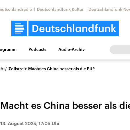
eutschlandradio
Deutschlandfunk Kultur
Deutschlandfunk No
rogramm
Podcasts
Audio-Archiv
Wirtschaft
Wissen
Kultur
Europa
Gesellschaf
/
ft
Zollstreit: Macht es China besser als die EU?
: Macht es China besser als d
Nahostkonflikt
Iran
|
13. August 2025, 17:05 Uhr
le Beiträge,
Aktuelle Lage und
Aktuelle Lage und