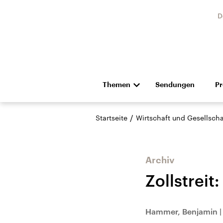
D
Themen
Sendungen
P
Die Nachrichten
Politik
/
Startseite
Wirtschaft und Gesellscha
Hörspiel und Feature
Musik
Archiv
Zollstreit
Landtagswahl Sachsen-
USA
Hammer, Benjamin
Anhalt 2026
Aktuel