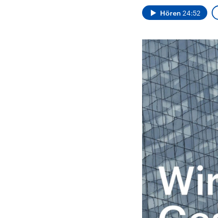
Alle Informationen
Analy
Sachsen-Anhalt wählt
Hinte
Hören
24:52
am 6. September 2026
Wirtsc
einen neuen Landtag.
militä
Seit 2021 wird das
Verein
Bundesland von einer
den m
Koalition aus CDU, SPD
Länder
und FDP regiert.-
großem
Umfragen, Prognosen,
aktuel
Wahlprogramme,
aktuelle Berichte und
Hintergründe zu den
Parteien und Kandidaten
der anstehenden Wahl.