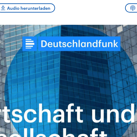
sen und
Hintergründe
Hintergründe
Der Überfall der
Der Iran – seit der
rgründe
Audio herunterladen
haftlich und
palästinensischen
Islamischen Revolu
risch gehören die
Terrororganisation
1979 auch Islamisc
igten Staaten zu
Hamas im Oktober 2023
Republik Iran – ist e
ächtigsten
auf Israel hat in der
von einem
n der Erde, mit
Region wieder die
Religionsführer auto
 Einfluss auf das
Gewalt entfacht. Israel
regierter Staat im 
le Weltgeschehen.
möchte die Hamas
Osten. Eine Feindsc
zerstören. Diese wird wie
zu Israel und zu de
die Hisbollah im Libanon
ist fest in der
vom Iran unterstützt.
Staatsideologie
verankert.