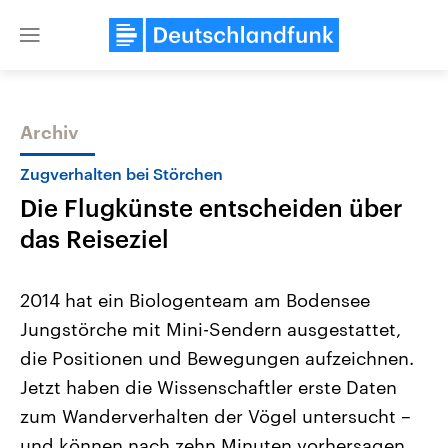
Close
menu
Archiv
Themen
Zugverhalten bei Störchen
Die Flugkünste entscheiden über
das Reiseziel
2014 hat ein Biologenteam am Bodensee
Jungstörche mit Mini-Sendern ausgestattet,
Landtagswahl Sachsen-Anhalt
USA
die Positionen und Bewegungen aufzeichnen.
2026
Aktuelle Beiträge, Analys
Alle Informationen
Hintergründe
Jetzt haben die Wissenschaftler erste Daten
Sachsen-Anhalt wählt am 6.
Wirtschaftlich und militäri
September 2026 einen neuen
gehören die Vereinigten S
zum Wanderverhalten der Vögel untersucht –
Landtag. Seit 2021 wird das
den mächtigsten Ländern 
und können nach zehn Minuten vorhersagen,
Bundesland von einer Koalition aus
mit großem Einfluss auf d