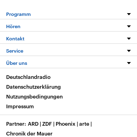
Programm
Programm
Hören
Alle Sendungen
Livestream
Kontakt
Die Nachrichten
Audios
Hörerservice
Service
Nachrichtenleicht
Podcasts
Social Media
FAQ
Über uns
Neue Beiträge auf dlf.de
Deutschlandfunk App
Newsletter
Deutschlandradio
Themen-Schwerpunkte
Nachrichten App
Deutschlandradio
Veranstaltungen
Presse
Frequenzen
Datenschutzerklärung
Musikliste
Ausbildung und Karriere
Nutzungsbedingungen
RSS
Transparenz
Impressum
Korrekturen
Barrierefreiheit
Partner
ARD
|
ZDF
|
Phoenix
|
arte
|
Chronik der Mauer