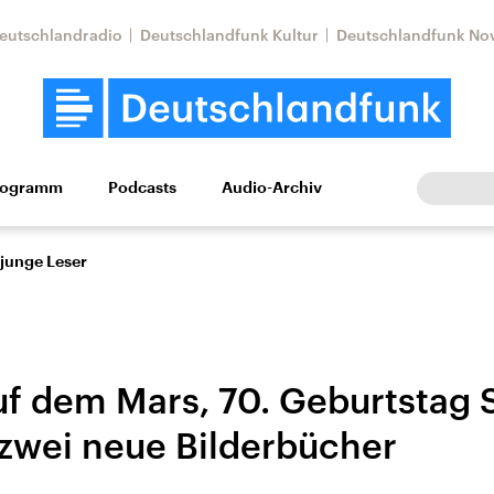
eutschlandradio
Deutschlandfunk Kultur
Deutschlandfunk No
rogramm
Podcasts
Audio-Archiv
Wirtschaft
Wissen
Kultur
Europa
Gesellschaf
 junge Leser
uf dem Mars, 70. Geburtstag 
 zwei neue Bilderbücher
Nahostkonflikt
Iran
le Beiträge,
Aktuelle Lage und
Aktuelle Lage und