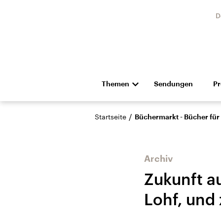
D
Themen
Sendungen
P
Die Nachrichten
Politik
/
Startseite
Büchermarkt - Bücher für
Hörspiel und Feature
Musik
Archiv
Zukunft a
Lohf, und
Landtagswahl Sachsen-
USA
Anhalt 2026
Aktuel