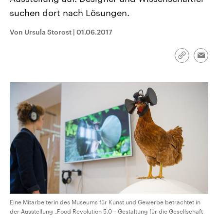
CDU, SPD und FDP regiert.-
aktuelle Weltgeschehen.
suchen dort nach Lösungen.
Umfragen, Prognosen,
Wahlprogramme, aktuelle Berichte
Sendungen
Programm
Podcasts
und Hintergründe zu den Parteien
Von Ursula Storost
|
01.06.2017
und Kandidaten der anstehenden
Wahl.
Audio-Archiv
Link
Emai
kopieren/te
Eine Mitarbeiterin des Museums für Kunst und Gewerbe betrachtet in
der Ausstellung „Food Revolution 5.0 – Gestaltung für die Gesellschaft