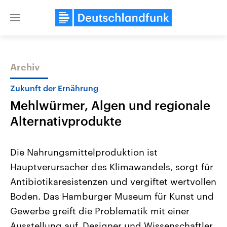
Close
menu
Archiv
Themen
Zukunft der Ernährung
Mehlwürmer, Algen und regionale
Alternativprodukte
Die Nahrungsmittelproduktion ist
Hauptverursacher des Klimawandels, sorgt für
Landtagswahl Sachsen-Anhalt
USA
Antibiotikaresistenzen und vergiftet wertvollen
2026
Aktuelle Beiträge, Analys
Alle Informationen
Hintergründe
Boden. Das Hamburger Museum für Kunst und
Sachsen-Anhalt wählt am 6.
Wirtschaftlich und militäri
September 2026 einen neuen
gehören die Vereinigten S
Gewerbe greift die Problematik mit einer
Landtag. Seit 2021 wird das
den mächtigsten Ländern 
Ausstellung auf. Designer und Wissenschaftler
Bundesland von einer Koalition aus
mit großem Einfluss auf d