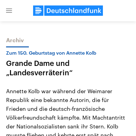
Close
menu
Archiv
Themen
Zum 150. Geburtstag von Annette Kolb
Grande Dame und
„Landesverräterin“
Annette Kolb war während der Weimarer
Republik eine bekannte Autorin, die für
Landtagswahl Sachsen-Anhalt
USA
Frieden und die deutsch-französische
2026
Aktuelle Beiträge, Analys
Alle Informationen
Hintergründe
Völkerfreundschaft kämpfte. Mit Machtantritt
Sachsen-Anhalt wählt am 6.
Wirtschaftlich und militäri
September 2026 einen neuen
gehören die Vereinigten S
der Nationalsozialisten sank ihr Stern. Kolb
Landtag. Seit 2021 wird das
den mächtigsten Ländern 
musste fliehen und kehrte erst spät nach
Bundesland von einer Koalition aus
mit großem Einfluss auf d