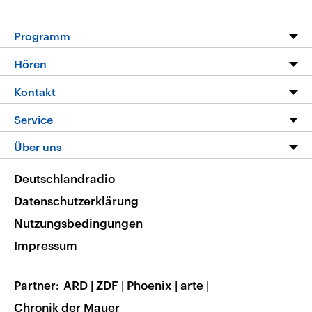
Programm
Programm
Hören
Alle Sendungen
Livestream
Kontakt
Die Nachrichten
Audios
Hörerservice
Service
Nachrichtenleicht
Podcasts
Social Media
FAQ
Über uns
Neue Beiträge auf dlf.de
Deutschlandfunk App
Newsletter
Deutschlandradio
Themen-Schwerpunkte
Nachrichten App
Deutschlandradio
Veranstaltungen
Presse
Frequenzen
Datenschutzerklärung
Musikliste
Ausbildung und Karriere
Nutzungsbedingungen
RSS
Transparenz
Impressum
Korrekturen
Barrierefreiheit
Partner
ARD
|
ZDF
|
Phoenix
|
arte
|
Chronik der Mauer