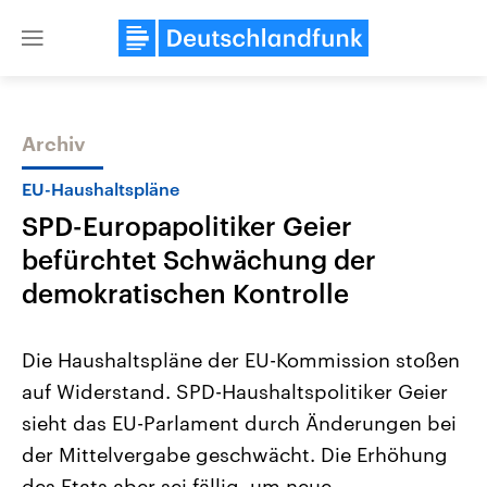
Close
menu
Archiv
Themen
EU-Haushaltspläne
SPD-Europapolitiker Geier
befürchtet Schwächung der
demokratischen Kontrolle
Die Haushaltspläne der EU-Kommission stoßen
Landtagswahl Sachsen-Anhalt
USA
auf Widerstand. SPD-Haushaltspolitiker Geier
2026
Aktuelle Beiträge, Analys
Alle Informationen
Hintergründe
sieht das EU-Parlament durch Änderungen bei
Sachsen-Anhalt wählt am 6.
Wirtschaftlich und militäri
September 2026 einen neuen
gehören die Vereinigten S
der Mittelvergabe geschwächt. Die Erhöhung
Landtag. Seit 2021 wird das
den mächtigsten Ländern 
Bundesland von einer Koalition aus
des Etats aber sei fällig, um neue
mit großem Einfluss auf d