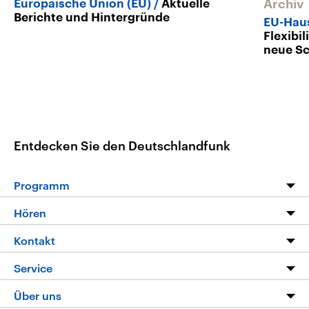
Europäische Union (EU)
Aktuelle
Archiv
Berichte und Hintergründe
EU-Hau
Flexibi
neue S
Entdecken Sie den Deutschlandfunk
Programm
Programm
Hören
Alle Sendungen
Livestream
Kontakt
Die Nachrichten
Audios
Hörerservice
Service
Nachrichtenleicht
Podcasts
Social Media
FAQ
Über uns
Neue Beiträge auf dlf.de
Deutschlandfunk App