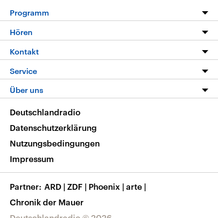
Programm
Programm
Hören
Alle Sendungen
Livestream
Kontakt
Die Nachrichten
Audios
Hörerservice
Service
Nachrichtenleicht
Podcasts
Social Media
FAQ
Über uns
Neue Beiträge auf dlf.de
Deutschlandfunk App
Newsletter
Deutschlandradio
Themen-Schwerpunkte
Nachrichten App
Deutschlandradio
Veranstaltungen
Presse
Frequenzen
Datenschutzerklärung
Musikliste
Ausbildung und Karriere
Nutzungsbedingungen
RSS
Transparenz
Impressum
Korrekturen
Barrierefreiheit
Partner
ARD
|
ZDF
|
Phoenix
|
arte
|
Chronik der Mauer
Deutschlandradio © 2026