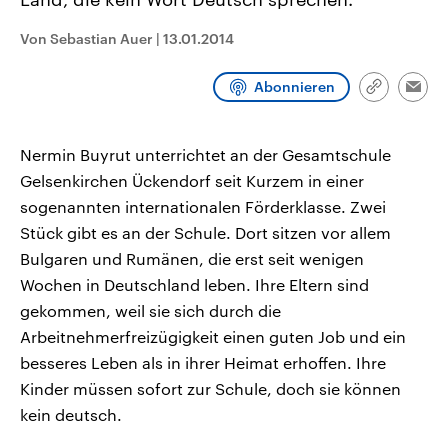
CDU, SPD und FDP regiert.-
aktuelle Weltgeschehen.
Umfragen, Prognosen,
Von Sebastian Auer
|
13.01.2014
Wahlprogramme, aktuelle Berichte
Sendungen
Programm
Podcasts
und Hintergründe zu den Parteien
und Kandidaten der anstehenden
Abonnieren
Wahl.
Link
Emai
Audio-Archiv
kopieren/te
Nermin Buyrut unterrichtet an der Gesamtschule
Gelsenkirchen Ückendorf seit Kurzem in einer
sogenannten internationalen Förderklasse. Zwei
Stück gibt es an der Schule. Dort sitzen vor allem
Bulgaren und Rumänen, die erst seit wenigen
Wochen in Deutschland leben. Ihre Eltern sind
gekommen, weil sie sich durch die
Arbeitnehmerfreizügigkeit einen guten Job und ein
besseres Leben als in ihrer Heimat erhoffen. Ihre
Kinder müssen sofort zur Schule, doch sie können
kein deutsch.