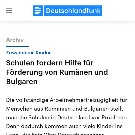
Close
menu
Archiv
Themen
Zuwanderer-Kinder
Schulen fordern Hilfe für
Förderung von Rumänen und
Bulgaren
Die vollständige Arbeitnehmerfreizügigkeit für
Landtagswahl Sachsen-Anhalt
USA
Menschen aus Rumänien und Bulgarien stellt
2026
Aktuelle Beiträge, Analys
Alle Informationen
Hintergründe
manche Schulen in Deutschland vor Probleme.
Sachsen-Anhalt wählt am 6.
Wirtschaftlich und militäri
September 2026 einen neuen
gehören die Vereinigten S
Denn dadurch kommen auch viele Kinder ins
Landtag. Seit 2021 wird das
den mächtigsten Ländern 
Bundesland von einer Koalition aus
Land, die kein Wort Deutsch sprechen.
mit großem Einfluss auf d