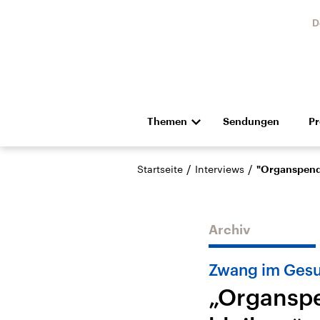
D
Themen
Sendungen
P
Die Nachrichten
Politik
/
/
Startseite
Interviews
"Organspende
Hörspiel und Feature
Musik
Archiv
Zwang im Gesu
„Organspe
USA
Nahos
Aktuelle Beiträge,
Aktue