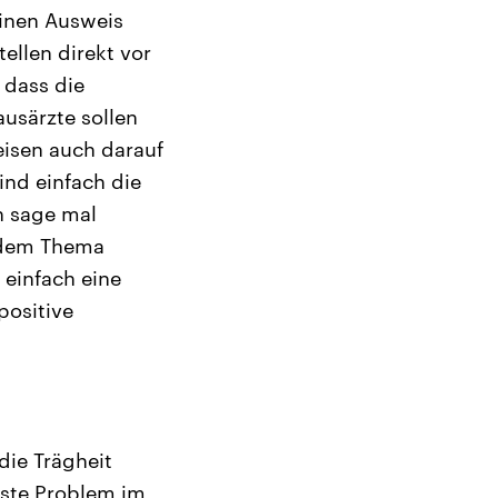
einen Ausweis
ellen direkt vor
 dass die
ausärzte sollen
eisen auch darauf
sind einfach die
h sage mal
t dem Thema
 einfach eine
positive
ie Trägheit
gste Problem im