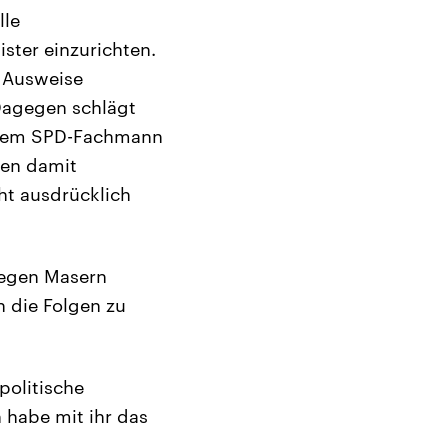
lle
ter einzurichten.
r Ausweise
Dagegen schlägt
 dem SPD-Fachmann
den damit
ht ausdrücklich
gegen Masern
 die Folgen zu
politische
 habe mit ihr das