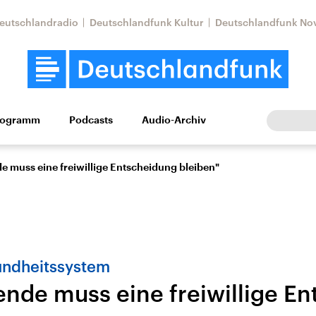
eutschlandradio
Deutschlandfunk Kultur
Deutschlandfunk No
rogramm
Podcasts
Audio-Archiv
Wirtschaft
Wissen
Kultur
Europa
Gesellschaf
 muss eine freiwillige Entscheidung bleiben"
ndheitssystem
nde muss eine freiwillige E
tkonflikt
Iran
Faktenchecks
In unseren Faktenc
lle Lage und
Aktuelle Lage und