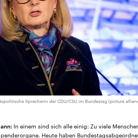
spolitische Sprecherin der CDU/CSU im Bundestag (picture allian
ann:
In einem sind sich alle einig: Zu viele Mensche
Spenderorgane. Heute haben Bundestagsabgeordne