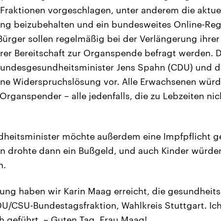
 Fraktionen vorgeschlagen, unter anderem die aktue
g beizubehalten und ein bundesweites Online-Regis
ürger sollen regelmäßig bei der Verlängerung ihre
rer Bereitschaft zur Organspende befragt werden. 
Bundesgesundheitsminister Jens Spahn (CDU) und
eine Widerspruchslösung vor. Alle Erwachsenen wür
rganspender – alle jedenfalls, die zu Lebzeiten nic
heitsminister möchte außerdem eine Impfpflicht 
rn drohte dann ein Bußgeld, und auch Kinder würden
n.
ung haben wir Karin Maag erreicht, die gesundheits
U/CSU-Bundestagsfraktion, Wahlkreis Stuttgart. Ich
 geführt. – Guten Tag, Frau Maag!