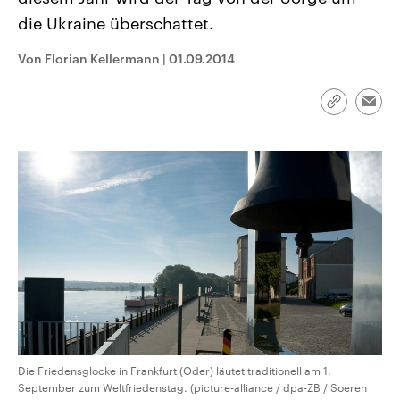
CDU, SPD und FDP regiert.-
aktuelle Weltgeschehen.
die Ukraine überschattet.
Umfragen, Prognosen,
Wahlprogramme, aktuelle Berichte
Sendungen
Programm
Podcasts
und Hintergründe zu den Parteien
Von Florian Kellermann
|
01.09.2014
und Kandidaten der anstehenden
Wahl.
Audio-Archiv
Link
Emai
kopieren/te
Die Friedensglocke in Frankfurt (Oder) läutet traditionell am 1.
September zum Weltfriedenstag. (picture-alliance / dpa-ZB / Soeren