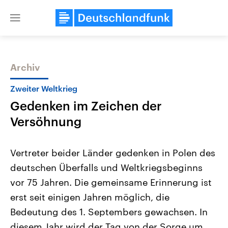
Close
menu
Archiv
Themen
Zweiter Weltkrieg
Gedenken im Zeichen der
Versöhnung
Vertreter beider Länder gedenken in Polen des
deutschen Überfalls und Weltkriegsbeginns
Landtagswahl Sachsen-Anhalt
USA
vor 75 Jahren. Die gemeinsame Erinnerung ist
2026
Aktuelle Beiträge, Analys
Alle Informationen
Hintergründe
erst seit einigen Jahren möglich, die
Sachsen-Anhalt wählt am 6.
Wirtschaftlich und militäri
September 2026 einen neuen
gehören die Vereinigten S
Bedeutung des 1. Septembers gewachsen. In
Landtag. Seit 2021 wird das
den mächtigsten Ländern 
diesem Jahr wird der Tag von der Sorge um
Bundesland von einer Koalition aus
mit großem Einfluss auf d