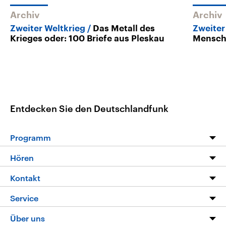
Archiv
Archiv
Zweiter Weltkrieg
Das Metall des
Zweiter
Krieges oder: 100 Briefe aus Pleskau
Mensch
Entdecken Sie den Deutschlandfunk
Programm
Programm
Hören
Alle Sendungen
Livestream
Kontakt
Die Nachrichten
Audios
Hörerservice
Service
Nachrichtenleicht
Podcasts
Social Media
FAQ
Über uns
Neue Beiträge auf dlf.de
Deutschlandfunk App