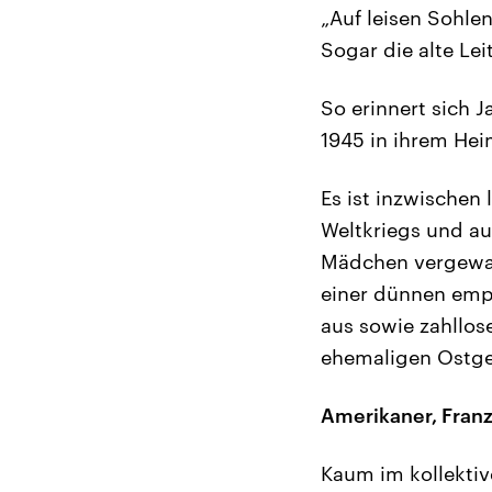
„Auf leisen Sohle
Sogar die alte Lei
So erinnert sich 
1945 in ihrem Hei
Es ist inzwischen
Weltkriegs und a
Mädchen vergewalt
einer dünnen empi
aus sowie zahllos
ehemaligen Ostge
Amerikaner, Fran
Kaum im kollektiv