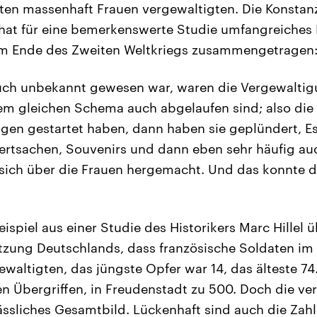
ten massenhaft Frauen vergewaltigten. Die Konstanz
hat für eine bemerkenswerte Studie umfangreiches 
am Ende des Zweiten Weltkriegs zusammengetragen
uch unbekannt gewesen war, waren die Vergewaltigu
em gleichen Schema auch abgelaufen sind; also die
en gestartet haben, dann haben sie geplündert, E
tsachen, Souvenirs und dann eben sehr häufig au
sich über die Frauen hergemacht. Und das konnte d
ispiel aus einer Studie des Historikers Marc Hillel ü
tzung Deutschlands, dass französische Soldaten im
ewaltigten, das jüngste Opfer war 14, das älteste 74
en Übergriffen, in Freudenstadt zu 500. Doch die v
ässliches Gesamtbild. Lückenhaft sind auch die Zah