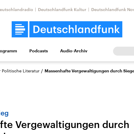
eutschlandradio
Deutschlandfunk Kultur
Deutschlandfunk No
rogramm
Podcasts
Audio-Archiv
Wirtschaft
Wissen
Kultur
Europa
Gesellschaf
/
Politische Literatur
Massenhafte Vergewaltigungen durch Sieg
ieg
te Vergewaltigungen durch
Nahostkonflikt
Iran
le Beiträge,
Aktuelle Lage und
Aktuelle Lage und