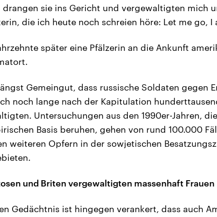
n drangen sie ins Gericht und vergewaltigten mich u
terin, die ich heute noch schreien höre: Let me go, 
Jahrzehnte später eine Pfälzerin an die Ankunft amer
matort.
 längst Gemeingut, dass russische Soldaten gegen 
uch noch lange nach der Kapitulation hunderttause
igten. Untersuchungen aus den 1990er-Jahren, die 
rischen Basis beruhen, gehen von rund 100.000 Fälle
en weiteren Opfern in der sowjetischen Besatzungs
bieten.
zosen und Briten vergewaltigten massenhaft Frauen
en Gedächtnis ist hingegen verankert, dass auch Am