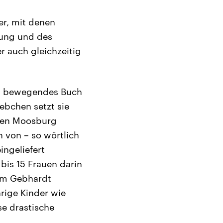
er, mit denen
rung und des
r auch gleichzeitig
in bewegendes Buch
ebchen setzt sie
chen Moosburg
n von – so wörtlich
ngeliefert
bis 15 Frauen darin
iam Gebhardt
rige Kinder wie
se drastische