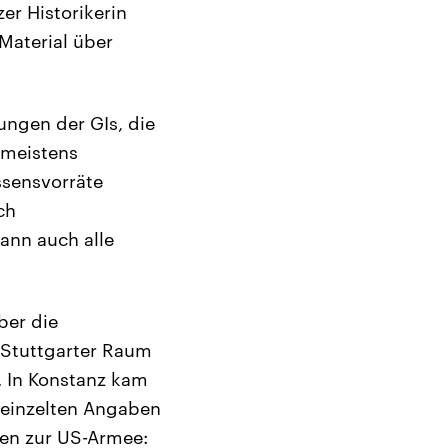
er Historikerin
Material über
:
ngen der GIs, die
 meistens
ssensvorräte
ch
ann auch alle
ber die
 Stuttgarter Raum
. In Konstanz kam
ereinzelten Angaben
len zur US-Armee: