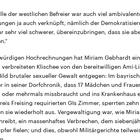
lle der westlichen Befreier war auch viel ambivalent
ungen ja auch verknüpft, nämlich der Demokratisie
r sehr viel schwerer, übereinzubringen, dass sie abe
n.“
ragwürdigen Hochrechnungen hat Miriam Gebhardt e
verbreiteten Klischee von den bereitwilligen Ami-Li
Bild brutaler sexueller Gewalt entgegen: Im bayris
rer in seiner Dorfchronik, dass 17 Mädchen und Fraue
 oder mehrmals missbraucht und ins Krankenhaus ei
eis Freising requirierten GIs Zimmer, sperrten zehn 
n sie wiederholt aus. Vergewaltigung war, wie Mir
hreibt, ein massenhaftes Verbrechen, dem siebenjäh
fer fielen; und dies, obwohl Militärgerichte teilwei
n.