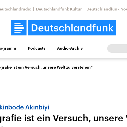
eutschlandradio
Deutschlandfunk Kultur
Deutschlandfunk No
rogramm
Podcasts
Audio-Archiv
Wirtschaft
Wissen
Kultur
Europa
Gesellschaf
grafie ist ein Versuch, unsere Welt zu verstehen“
kinbode Akinbiyi
rafie ist ein Versuch, unsere
tkonflikt
Iran
Faktenchecks
In unseren Faktenc
lle Lage und
Aktuelle Lage und