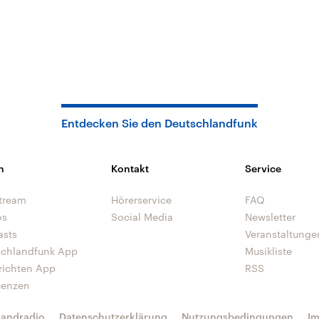
Entdecken Sie den Deutschlandfunk
n
Kontakt
Service
tream
Hörerservice
FAQ
os
Social Media
Newsletter
asts
Veranstaltunge
schlandfunk App
Musikliste
richten App
RSS
uenzen
landradio
Datenschutzerklärung
Nutzungsbedingungen
I