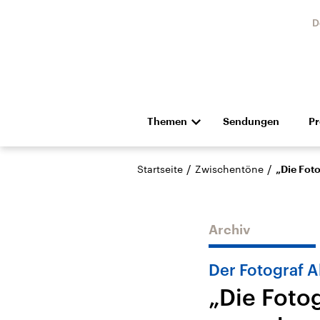
D
Themen
Sendungen
P
Die Nachrichten
Politik
/
/
Startseite
Zwischentöne
„Die Foto
Hörspiel und Feature
Musik
Archiv
Der Fotograf A
„Die Fotog
USA
Nahos
Aktuelle Beiträge,
Aktue