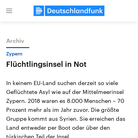
Close
menu
Archiv
Themen
Zypern
Flüchtlingsinsel in Not
In keinem EU-Land suchen derzeit so viele
Geflüchtete Asyl wie auf der Mittelmeerinsel
Zypern. 2018 waren es 8.000 Menschen – 70
Landtagswahl Sachsen-Anhalt
USA
Prozent mehr als im Jahr zuvor. Die größte
2026
Aktuelle Beiträge, Analys
Alle Informationen
Gruppe kommt aus Syrien. Sie erreichen das
Hintergründe
Sachsen-Anhalt wählt am 6.
Wirtschaftlich und militäri
Land entweder per Boot oder über den
September 2026 einen neuen
gehören die Vereinigten S
Landtag. Seit 2021 wird das
den mächtigsten Ländern 
türkischen Teil der Insel.
Bundesland von einer Koalition aus
mit großem Einfluss auf d