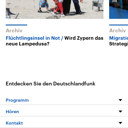
Archiv
Archiv
Flüchtlingsinsel in Not
Wird Zypern das
Migrati
neue Lampedusa?
Strateg
Entdecken Sie den Deutschlandfunk
Programm
Programm
Hören
Alle Sendungen
Livestream
Kontakt
Die Nachrichten