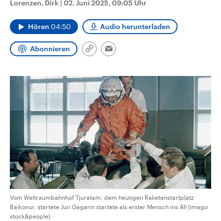
Lorenzen, Dirk
|
02. Juni 2025, 09:05 Uhr
CDU, SPD und FDP regiert.-
aktuelle Weltgeschehen.
Umfragen, Prognosen,
Wahlprogramme, aktuelle Berichte
Hören
04:50
Audio herunterladen
Sendungen
Programm
Podcasts
und Hintergründe zu den Parteien
und Kandidaten der anstehenden
Wahl.
Abonnieren
Link
Email
Audio-Archiv
kopieren/teilen
Vom Weltraumbahnhof Tjuratam, dem heutigen Raketenstartplatz
Baikonur, startete Juri Gagarin startete als erster Mensch ins All (imago
stock&people)