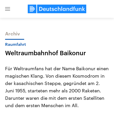
Close
menu
Archiv
Themen
Raumfahrt
Weltraumbahnhof Baikonur
Für Weltraumfans hat der Name Baikonur einen
magischen Klang. Von diesem Kosmodrom in
der kasachischen Steppe, gegründet am 2.
Landtagswahl Sachsen-Anhalt
USA
Juni 1955, starteten mehr als 2000 Raketen.
2026
Aktuelle Beiträge, Analys
Alle Informationen
Darunter waren die mit dem ersten Satelliten
Hintergründe
Sachsen-Anhalt wählt am 6.
Wirtschaftlich und militäri
und dem ersten Menschen im All.
September 2026 einen neuen
gehören die Vereinigten S
Landtag. Seit 2021 wird das
den mächtigsten Ländern 
Bundesland von einer Koalition aus
mit großem Einfluss auf d