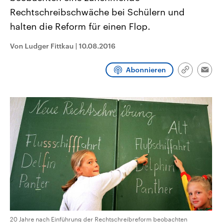
CDU, SPD und FDP regiert.-
aktuelle Weltgeschehen.
Rechtschreibschwäche bei Schülern und
Umfragen, Prognosen,
Wahlprogramme, aktuelle Berichte
halten die Reform für einen Flop.
Sendungen
Programm
Podcasts
und Hintergründe zu den Parteien
und Kandidaten der anstehenden
Wahl.
Von Ludger Fittkau
|
10.08.2016
Audio-Archiv
Abonnieren
Link
Emai
kopieren/te
20 Jahre nach Einführung der Rechtschreibreform beobachten