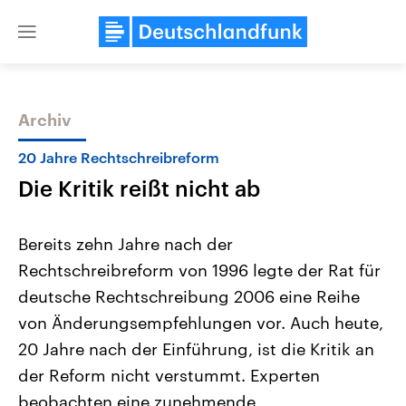
Close
menu
Archiv
Themen
20 Jahre Rechtschreibreform
Die Kritik reißt nicht ab
Bereits zehn Jahre nach der
Rechtschreibreform von 1996 legte der Rat für
deutsche Rechtschreibung 2006 eine Reihe
Landtagswahl Sachsen-Anhalt
USA
von Änderungsempfehlungen vor. Auch heute,
2026
Aktuelle Beiträge, Analys
Alle Informationen
20 Jahre nach der Einführung, ist die Kritik an
Hintergründe
Sachsen-Anhalt wählt am 6.
Wirtschaftlich und militäri
der Reform nicht verstummt. Experten
September 2026 einen neuen
gehören die Vereinigten S
Landtag. Seit 2021 wird das
den mächtigsten Ländern 
beobachten eine zunehmende
Bundesland von einer Koalition aus
mit großem Einfluss auf d