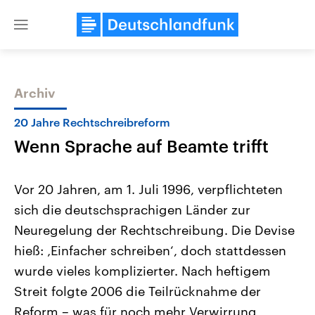
Close
menu
Archiv
Themen
20 Jahre Rechtschreibreform
Wenn Sprache auf Beamte trifft
Vor 20 Jahren, am 1. Juli 1996, verpflichteten
sich die deutschsprachigen Länder zur
Neuregelung der Rechtschreibung. Die Devise
Landtagswahl Sachsen-Anhalt
USA
hieß: ‚Einfacher schreiben‘, doch stattdessen
2026
Aktuelle Beiträge, Analys
Alle Informationen
wurde vieles komplizierter. Nach heftigem
Hintergründe
Sachsen-Anhalt wählt am 6.
Wirtschaftlich und militäri
Streit folgte 2006 die Teilrücknahme der
September 2026 einen neuen
gehören die Vereinigten S
Landtag. Seit 2021 wird das
den mächtigsten Ländern 
Reform – was für noch mehr Verwirrung
Bundesland von einer Koalition aus
mit großem Einfluss auf d