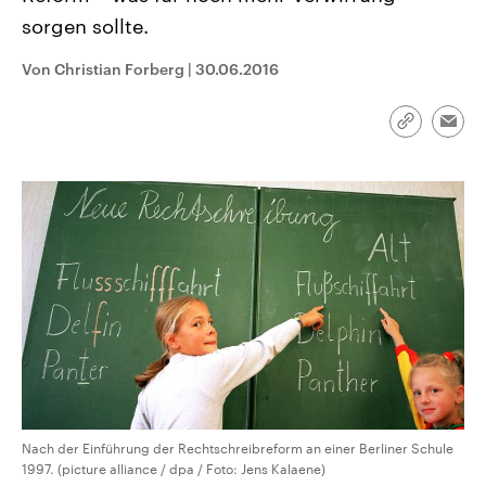
CDU, SPD und FDP regiert.-
aktuelle Weltgeschehen.
sorgen sollte.
Umfragen, Prognosen,
Wahlprogramme, aktuelle Berichte
Sendungen
Programm
Podcasts
und Hintergründe zu den Parteien
Von Christian Forberg
|
30.06.2016
und Kandidaten der anstehenden
Wahl.
Audio-Archiv
Link
Emai
kopieren/te
Nach der Einführung der Rechtschreibreform an einer Berliner Schule
1997. (picture alliance / dpa / Foto: Jens Kalaene)