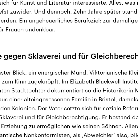
sich für Kunst und Literatur interessierte. Alles, was
iefst zuwider. Und dennoch. Zehn Jahre später stand 
werden. Ein ungeheuerliches Berufsziel: zur damalige
ür Frauen undenkbar.
e gegen Sklaverei und für Gleichberec
ster Blick, ein energischer Mund. Viktorianische Kle
zum Kinn zugeknöpft. Im Elizabeth Blackwell Institut
en Stadttochter dokumentiert so die Historikerin 
aus einer alteingesessenen Familie in Bristol, damal
en Kolonien. Der Vater setzte sich für soziale Refor
klaverei und für Gleichberechtigung. Er bestand da
 Erziehung zu ermöglichen wie seinen Söhnen. Aller
tantische Nonkonformisten, als ‚Abweichler‘ also, bli