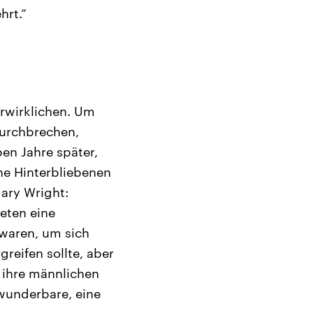
hrt.“
erwirklichen. Um
durchbrechen,
en Jahre später,
ne Hinterbliebenen
Mary Wright:
deten eine
g waren, um sich
greifen sollte, aber
 ihre männlichen
 wunderbare, eine