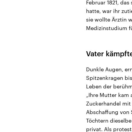
Februar 1821, das 
hatte, war ihr zut
sie wollte Ärztin 
Medizinstudium f
Vater kämpft
Dunkle Augen, ern
Spitzenkragen bis 
Leben der berühmt
„Ihre Mutter kam 
Zuckerhandel mit d
Abschaffung von S
Töchtern dieselbe
privat. Als protes