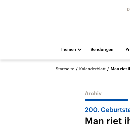
D
Themen
Sendungen
P
Die Nachrichten
Politik
/
/
Startseite
Kalenderblatt
Man riet i
Hörspiel und Feature
Musik
Archiv
200. Geburtsta
Man riet i
Landtagswahl Sachsen-
USA
Anhalt 2026
Aktuel