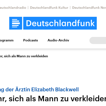
eutschlandradio
Deutschlandfunk Kultur
Deutschlandfunk No
rogramm
Podcasts
Audio-Archiv
Wirtschaft
Wissen
Kultur
Europa
Gesellschaf
hr, sich als Mann zu verkleiden
g der Ärztin Elizabeth Blackwell
hr, sich als Mann zu verkleide
Nahostkonflikt
Iran
le Beiträge,
Aktuelle Lage und
Aktuelle Lage und