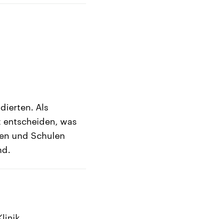
dierten. Als
 entscheiden, was
ten und Schulen
nd.
linik