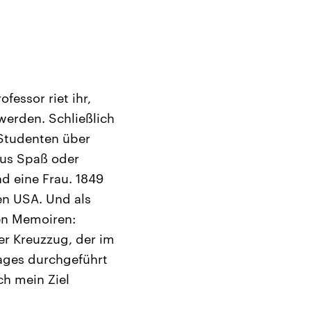
fessor riet ihr,
 werden. Schließlich
e Studenten über
aus Spaß oder
nd eine Frau. 1849
den USA. Und als
ren Memoiren:
er Kreuzzug, der im
Tages durchgeführt
ch mein Ziel