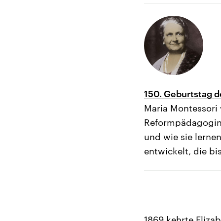
150. Geburtstag 
Maria Montessori w
Reformpädagogin 
und wie sie lerne
entwickelt, die bi
1869 kehrte Eliza