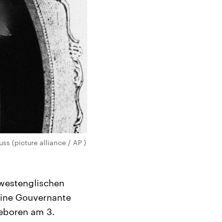
s (picture alliance / AP )
westenglischen
 eine Gouvernante
geboren am 3.