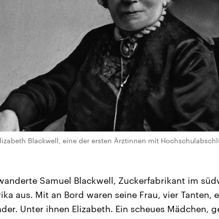
izabeth Blackwell, eine der ersten Ärztinnen mit Hochschulabschlus
anderte Samuel Blackwell, Zuckerfabrikant im süd
rika aus. Mit an Bord waren seine Frau, vier Tanten,
nder. Unter ihnen Elizabeth. Ein scheues Mädchen, 