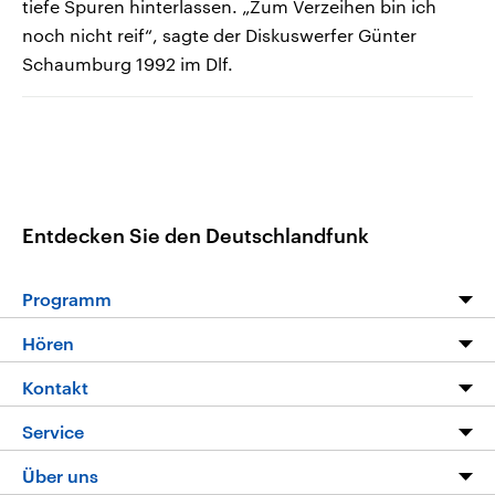
tiefe Spuren hinterlassen. „Zum Verzeihen bin ich
noch nicht reif“, sagte der Diskuswerfer Günter
Schaumburg 1992 im Dlf.
Entdecken Sie den Deutschlandfunk
Programm
Programm
Hören
Alle Sendungen
Livestream
Kontakt
Die Nachrichten
Audios
Hörerservice
Service
Nachrichtenleicht
Podcasts
Social Media
FAQ
Über uns
Neue Beiträge auf dlf.de
Deutschlandfunk App