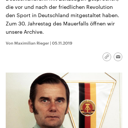
aktuelle Weltgeschehen.
Diese wird wie die Hisboll
die vor und nach der friedlichen Revolution
Libanon vom Iran unterstüt
den Sport in Deutschland mitgestaltet haben.
Sendungen
Programm
Podcasts
Zum 30. Jahrestag des Mauerfalls öffnen wir
unsere Archive.
Audio-Archiv
Von Maximilian Rieger
|
05.11.2019
Link
Emai
kopieren/te