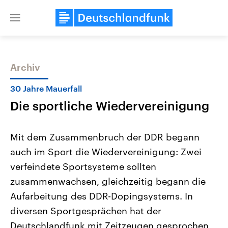
Close
menu
Archiv
Themen
30 Jahre Mauerfall
Die sportliche Wiedervereinigung
Mit dem Zusammenbruch der DDR begann
auch im Sport die Wiedervereinigung: Zwei
verfeindete Sportsysteme sollten
USA
Nahostkonflikt
zusammenwachsen, gleichzeitig begann die
Aktuelle Beiträge, Analysen und
Aktuelle Lage und Hinter
Der Überfall der palästine
Hintergründe
Aufarbeitung des DDR-Dopingsystems. In
Wirtschaftlich und militärisch
Terrororganisation Hamas
diversen Sportgesprächen hat der
gehören die Vereinigten Staaten zu
Oktober 2023 auf Israel ha
den mächtigsten Ländern der Erde,
Region wieder die Gewalt 
Deutschlandfunk mit Zeitzeugen gesprochen,
mit großem Einfluss auf das
Israel möchte die Hamas z