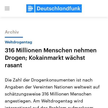
Close
menu
Archiv
Themen
Weltdrogentag
316 Millionen Menschen nehmen
Drogen; Kokainmarkt wächst
rasant
Die Zahl der Drogenkonsumenten ist nach
Landtagswahl Sachsen-Anhalt
USA
Angaben der Vereinten Nationen weltweit auf
2026
Aktuelle Beiträge, Analys
Alle Informationen
Hintergründe
schätzungsweise 316 Millionen Menschen
Sachsen-Anhalt wählt am 6.
Wirtschaftlich und militäri
September 2026 einen neuen
gehören die Vereinigten S
angestiegen. Am Weltdrogentag wird
Landtag. Seit 2021 wird das
den mächtigsten Ländern 
Bundesland von einer Koalition aus
international auf das Problem aufmerksam
mit großem Einfluss auf d