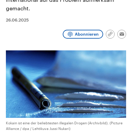
CDU, SPD und FDP regiert.-
aktuelle Weltgeschehen.
gemacht.
Umfragen, Prognosen,
Wahlprogramme, aktuelle Berichte
Sendungen
Programm
Podcasts
und Hintergründe zu den Parteien
26.06.2025
und Kandidaten der anstehenden
Wahl.
Audio-Archiv
Abonnieren
Link
Emai
kopieren/te
Kokain ist eine der beliebtesten illegalen Drogen (Archivbild). (Picture
Alliance / dpa / Lehtikuva Jussi Nukari)