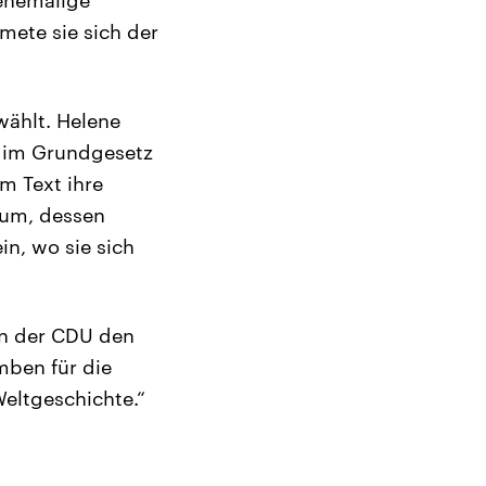
mete sie sich der
wählt. Helene
e im Grundgesetz
em Text ihre
rum, dessen
in, wo sie sich
rn der CDU den
mben für die
Weltgeschichte.“