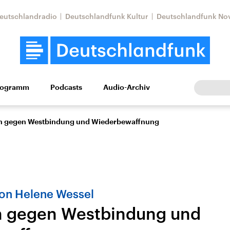
eutschlandradio
Deutschlandfunk Kultur
Deutschlandfunk No
rogramm
Podcasts
Audio-Archiv
Wirtschaft
Wissen
Kultur
Europa
Gesellschaf
n gegen Westbindung und Wiederbewaffnung
von Helene Wessel
n gegen Westbindung und
tkonflikt
Iran
Faktenchecks
In unseren Faktenc
lle Lage und
Aktuelle Lage und