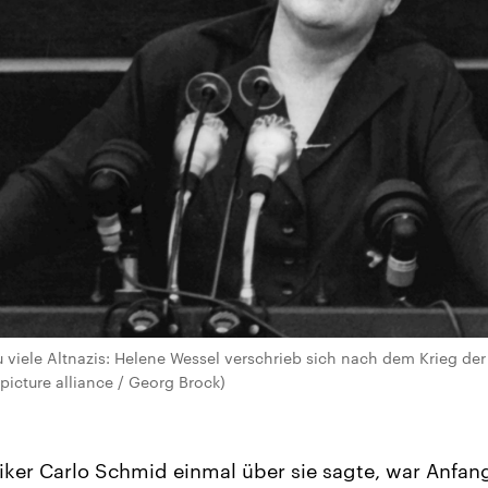
u viele Altnazis: Helene Wessel verschrieb sich nach dem Krieg d
picture alliance / Georg Brock)
iker Carlo Schmid einmal über sie sagte, war Anfan