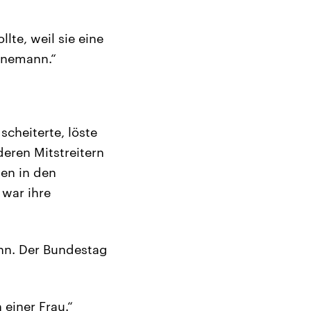
llte, weil sie eine
einemann.“
cheiterte, löste
eren Mitstreitern
ten in den
 war ihre
onn. Der Bundestag
einer Frau.“