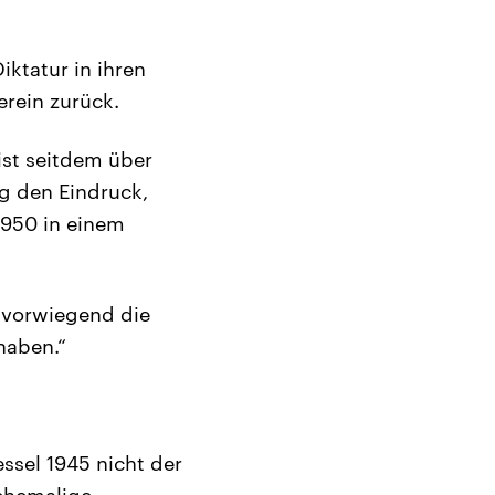
iktatur in ihren
erein zurück.
ist seitdem über
g den Eindruck,
1950 in einem
 vorwiegend die
haben.“
ssel 1945 nicht der
 ehemalige