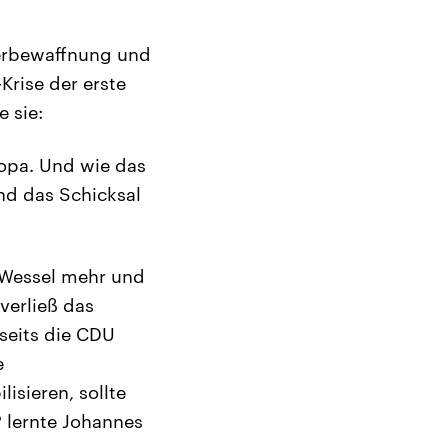
derbewaffnung und
Krise der erste
e sie:
ropa. Und wie das
nd das Schicksal
 Wessel mehr und
verließ das
seits die CDU
e
isieren, sollte
P lernte Johannes