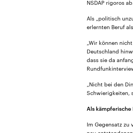
NSDAP rigoros ab
Als „politisch unz
erlernten Beruf a
„Wir können nicht
Deutschland hinw
dass sie da anfan
Rundfunkintervie
„Nicht bei den Di
Schwierigkeiten, 
Als kämpferische
Im Gegensatz zu v
neu entstandenen 