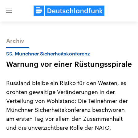
Close
menu
Archiv
Themen
55. Münchner Sicherheitskonferenz
Warnung vor einer Rüstungsspirale
Russland bleibe ein Risiko für den Westen, es
drohten gewaltige Veränderungen in der
Verteilung von Wohlstand: Die Teilnehmer der
Landtagswahl Sachsen-Anhalt
USA
Münchner Sicherheitskonferenz beschworen
2026
Aktuelle Beiträge, Analys
Alle Informationen
am ersten Tag vor allem den Zusammenhalt
Hintergründe
Sachsen-Anhalt wählt am 6.
Wirtschaftlich und militäri
und die unverzichtbare Rolle der NATO.
September 2026 einen neuen
gehören die Vereinigten S
Landtag. Seit 2021 wird das
den mächtigsten Ländern 
Bundesland von einer Koalition aus
mit großem Einfluss auf d