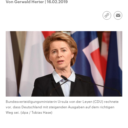
Von Gerwald Herter
|
16.02.2019
CDU, SPD und FDP regiert.-
aktuelle Weltgeschehen.
Umfragen, Prognosen,
Wahlprogramme, aktuelle Berichte
Sendungen
Programm
Podcasts
und Hintergründe zu den Parteien
Link
Emai
und Kandidaten der anstehenden
kopieren/te
Wahl.
Audio-Archiv
Bundesverteidigungsministerin Ursula von der Leyen (CDU) rechnete
vor, dass Deutschland mit steigenden Ausgaben auf dem richtigen
Weg sei. (dpa / Tobias Hase)