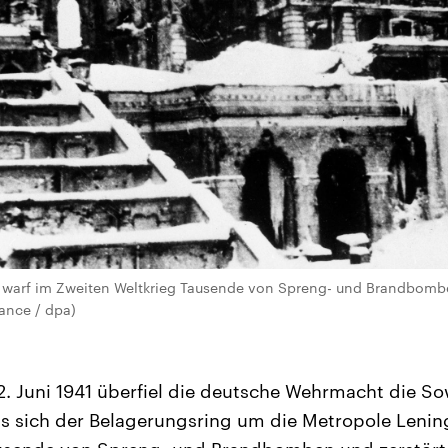
e warf im Zweiten Weltkrieg Tausende von Spreng- und Brandbombe
iance / dpa)
 Juni 1941 überfiel die deutsche Wehrmacht die So
s sich der Belagerungsring um die Metropole Lenin