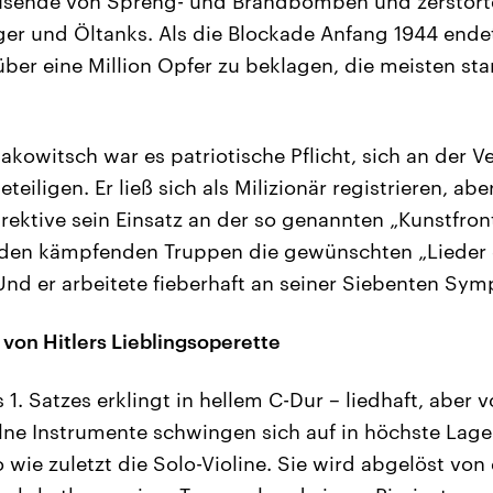
ausende von Spreng- und Brandbomben und zerstörte
er und Öltanks. Als die Blockade Anfang 1944 ende
über eine Million Opfer zu beklagen, die meisten st
akowitsch war es patriotische Pflicht, sich an der V
teiligen. Er ließ sich als Milizionär registrieren, a
irektive sein Einsatz an der so genannten „Kunstfront“
den kämpfenden Truppen die gewünschten „Lieder 
d er arbeitete fieberhaft an seiner Siebenten Sym
 von Hitlers Lieblingsoperette
 1. Satzes erklingt in hellem C-Dur – liedhaft, aber 
lne Instrumente schwingen sich auf in höchste Lage
 wie zuletzt die Solo-Violine. Sie wird abgelöst von