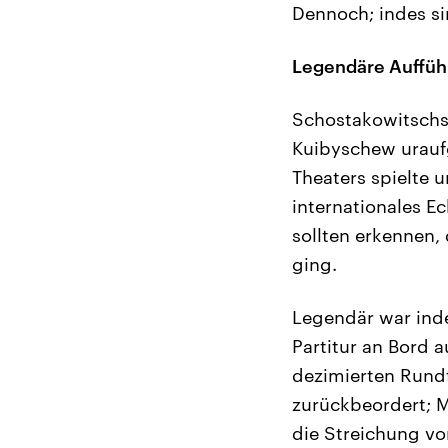
Dennoch; indes si
Legendäre Aufführ
Schostakowitschs
Kuibyschew uraufg
Theaters spielte 
internationales E
sollten erkennen,
ging.
Legendär war inde
Partitur an Bord 
dezimierten Rundf
zurückbeordert; M
die Streichung vo