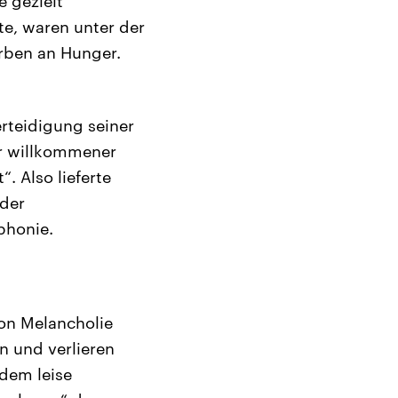
 gezielt
te, waren unter der
arben an Hunger.
erteidigung seiner
ber willkommener
. Also lieferte
der
phonie.
von Melancholie
n und verlieren
 dem leise