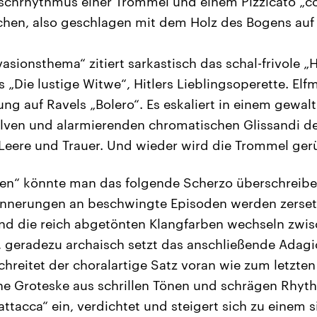
schrhythmus einer Trommel und einem Pizzicato „co
hen, also geschlagen mit dem Holz des Bogens auf 
vasionsthema“ zitiert sarkastisch das schal-frivole „
„Die lustige Witwe“, Hitlers Lieblingsoperette. Elfm
lung auf Ravels „Bolero“. Es eskaliert in einem gewa
ven und alarmierenden chromatischen Glissandi der
Leere und Trauer. Und wieder wird die Trommel gerühr
onen“ könnte man das folgende Scherzo überschreib
innerungen an beschwingte Episoden werden zerset
nd die reich abgetönten Klangfarben wechseln zwis
geradezu archaisch setzt das anschließende Adagio
hreitet der choralartige Satz voran wie zum letzten 
ine Groteske aus schrillen Tönen und schrägen Rhyth
„attacca“ ein, verdichtet und steigert sich zu einem