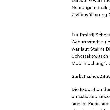
Luftwaffe warf T
Nahrungsmittellag
Zivilbevölkerung 
Für Dmitrij Schost
Geburtsstadt zu be
war laut Stalins D
Schostakowitsch 
Mobilmachung“. Un
Sarkatisches Zitat
Die Exposition des
umschattet. Einze
sich im Pianissimo