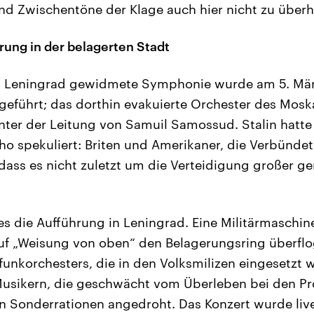
nd Zwischentöne der Klage auch hier nicht zu überh
ung in der belagerten Stadt
 Leningrad gewidmete Symphonie wurde am 5. Mär
eführt; das dorthin evakuierte Orchester des Mosk
unter der Leitung von Samuil Samossud. Stalin hatte 
cho spekuliert: Briten und Amerikaner, die Verbündet
 dass es nicht zuletzt um die Verteidigung großer g
s die Aufführung in Leningrad. Eine Militärmaschine
auf „Weisung von oben“ den Belagerungsring überfl
unkorchesters, die in den Volksmilizen eingesetzt 
usikern, die geschwächt vom Überleben bei den Pro
n Sonderrationen angedroht. Das Konzert wurde li