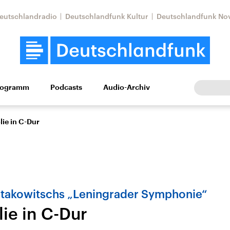
eutschlandradio
Deutschlandfunk Kultur
Deutschlandfunk No
rogramm
Podcasts
Audio-Archiv
Wirtschaft
Wissen
Kultur
Europa
Gesellschaf
ie in C-Dur
stakowitschs „Leningrader Symphonie“
ie in C-Dur
Nahostkonflikt
Iran
le Beiträge,
Aktuelle Lage und
Aktuelle Lage und