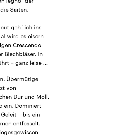
n legno“ der
die Saiten.
Heut geh´ ich ins
al wird es eisern
ltigen Crescendo
 Blechbläser. In
t – ganz leise ...
en. Übermütige
zt von
chen Dur und Moll.
 ein. Dominiert
Geleit – bis ein
men entfesselt.
 siegesgewissen