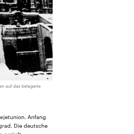
n auf das belagerte
wjetunion. Anfang
grad. Die deutsche