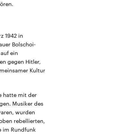
ören.
z 1942 in
auer Bolschoi-
auf ein
en gegen Hitler,
emeinsamer Kultur
 hatte mit der
ogen. Musiker des
waren, wurden
ben rebellierten,
ve im Rundfunk