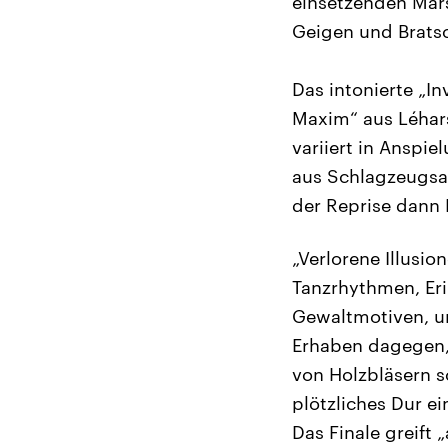
einsetzenden Mar
Geigen und Bratsc
Das intonierte „In
Maxim“ aus Léhars 
variiert in Anspie
aus Schlagzeugsal
der Reprise dann 
„Verlorene Illusi
Tanzrhythmen, Er
Gewaltmotiven, u
Erhaben dagegen, 
von Holzbläsern sc
plötzliches Dur e
Das Finale greift 