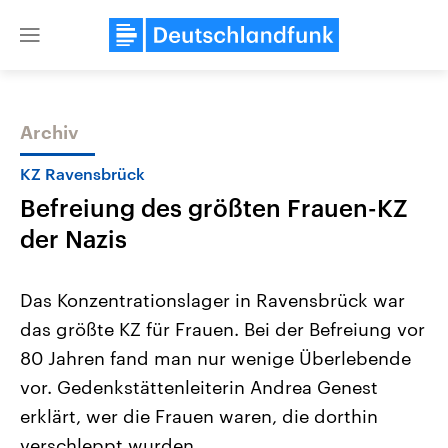
Close
menu
Archiv
Themen
KZ Ravensbrück
Befreiung des größten Frauen-KZ
der Nazis
Das Konzentrationslager in Ravensbrück war
das größte KZ für Frauen. Bei der Befreiung vor
Landtagswahl Sachsen-Anhalt
USA
80 Jahren fand man nur wenige Überlebende
2026
Aktuelle Beiträge, Analys
Alle Informationen
Hintergründe
vor. Gedenkstättenleiterin Andrea Genest
Sachsen-Anhalt wählt am 6.
Wirtschaftlich und militäri
September 2026 einen neuen
gehören die Vereinigten S
erklärt, wer die Frauen waren, die dorthin
Landtag. Seit 2021 wird das
den mächtigsten Ländern 
verschleppt wurden.
Bundesland von einer Koalition aus
mit großem Einfluss auf d