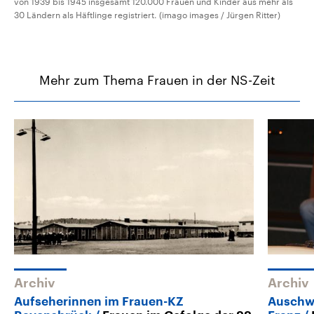
von 1939 bis 1945 insgesamt 120.000 Frauen und Kinder aus mehr als
30 Ländern als Häftlinge registriert. (imago images / Jürgen Ritter)
Mehr zum Thema Frauen in der NS-Zeit
Archiv
Archiv
Aufseherinnen im Frauen-KZ
Auschw