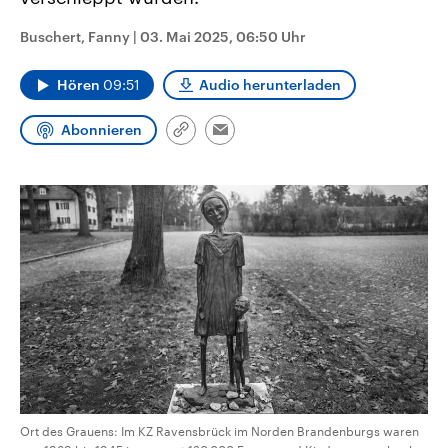
CDU, SPD und FDP regiert.-
aktuelle Weltgeschehen.
Umfragen, Prognosen,
Buschert, Fanny
|
03. Mai 2025, 06:50 Uhr
Wahlprogramme, aktuelle Berichte
Sendungen
Programm
Podcasts
und Hintergründe zu den Parteien
und Kandidaten der anstehenden
Hören
09:51
Audio herunterladen
Wahl.
Audio-Archiv
Abonnieren
Link
Email
kopieren/teilen
Ort des Grauens: Im KZ Ravensbrück im Norden Brandenburgs waren