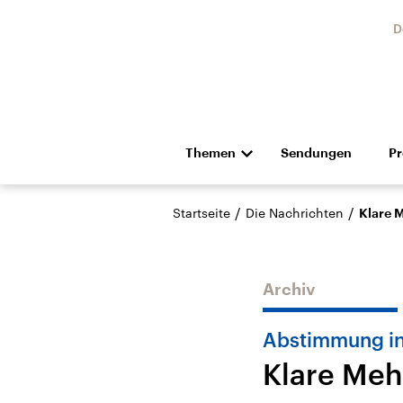
D
Themen
Sendungen
P
Die Nachrichten
Politik
/
/
Startseite
Die Nachrichten
Klare 
Hörspiel und Feature
Musik
Archiv
Abstimmung in
Klare Meh
Landtagswahl Sachsen-
USA
Anhalt 2026
Aktuel