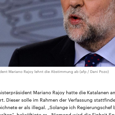
dent Mariano Rajoy lehnt die Abstimmung ab (afp / Dani Pozo)
nisterpräsident Mariano Rajoy hatte die Katalanen
t. Dieser solle im Rahmen der Verfassung stattfinde
hnete er als illegal. „Solange ich Regierungschef b
alten“, bekräftigte er. „Niemand wird die Einheit S