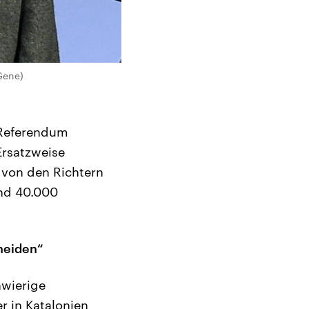
Gene)
 Referendum
Ersatzweise
 von den Richtern
und 40.000
heiden“
hwierige
r in Katalonien