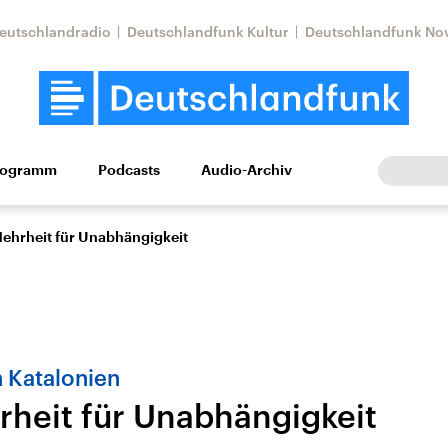
eutschlandradio
Deutschlandfunk Kultur
Deutschlandfunk No
rogramm
Podcasts
Audio-Archiv
Wirtschaft
Wissen
Kultur
Europa
Gesellschaf
Mehrheit für Unabhängigkeit
 Katalonien
rheit für Unabhängigkeit
Nahostkonflikt
Iran
le Beiträge,
Aktuelle Lage und
Aktuelle Lage und