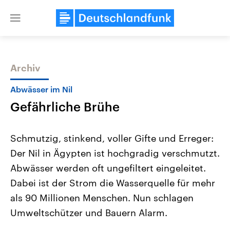
Close
menu
Archiv
Themen
Abwässer im Nil
Gefährliche Brühe
Schmutzig, stinkend, voller Gifte und Erreger:
Der Nil in Ägypten ist hochgradig verschmutzt.
Abwässer werden oft ungefiltert eingeleitet.
Landtagswahl Sachsen-Anhalt
USA
Dabei ist der Strom die Wasserquelle für mehr
2026
Aktuelle Beiträge, Analys
Alle Informationen
als 90 Millionen Menschen. Nun schlagen
Hintergründe
Sachsen-Anhalt wählt am 6.
Wirtschaftlich und militäri
Umweltschützer und Bauern Alarm.
September 2026 einen neuen
gehören die Vereinigten S
Landtag. Seit 2021 wird das
den mächtigsten Ländern 
Bundesland von einer Koalition aus
mit großem Einfluss auf d