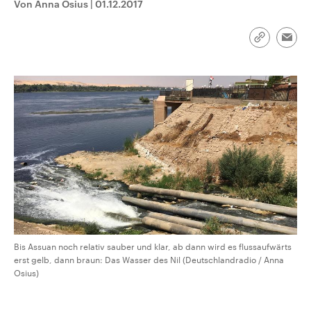
Von Anna Osius
|
01.12.2017
CDU, SPD und FDP regiert.-
aktuelle Weltgeschehen.
Umfragen, Prognosen,
Wahlprogramme, aktuelle Berichte
Sendungen
Programm
Podcasts
und Hintergründe zu den Parteien
Link
Emai
und Kandidaten der anstehenden
kopieren/te
Wahl.
Audio-Archiv
Bis Assuan noch relativ sauber und klar, ab dann wird es flussaufwärts
erst gelb, dann braun: Das Wasser des Nil (Deutschlandradio / Anna
Osius)