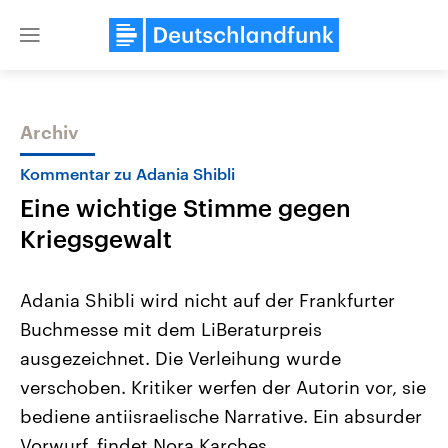
Close
menu
Archiv
Themen
Kommentar zu Adania Shibli
Eine wichtige Stimme gegen
Kriegsgewalt
Adania Shibli wird nicht auf der Frankfurter
Buchmesse mit dem LiBeraturpreis
Landtagswahl Sachsen-Anhalt
USA
ausgezeichnet. Die Verleihung wurde
2026
Aktuelle Beiträge, Analys
Alle Informationen
Hintergründe
verschoben. Kritiker werfen der Autorin vor, sie
Sachsen-Anhalt wählt am 6.
Wirtschaftlich und militäri
September 2026 einen neuen
gehören die Vereinigten S
bediene antiisraelische Narrative. Ein absurder
Landtag. Seit 2021 wird das
den mächtigsten Ländern 
Vorwurf, findet Nora Karches.
Bundesland von einer Koalition aus
mit großem Einfluss auf d