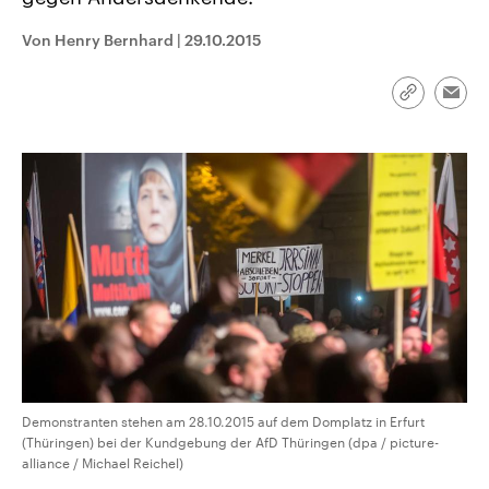
CDU, SPD und FDP regiert.-
aktuelle Weltgeschehen.
Umfragen, Prognosen,
Von Henry Bernhard
|
29.10.2015
Wahlprogramme, aktuelle Berichte
Sendungen
Programm
Podcasts
und Hintergründe zu den Parteien
und Kandidaten der anstehenden
Wahl.
Link
Emai
kopieren/te
Audio-Archiv
Demonstranten stehen am 28.10.2015 auf dem Domplatz in Erfurt
(Thüringen) bei der Kundgebung der AfD Thüringen (dpa / picture-
alliance / Michael Reichel)