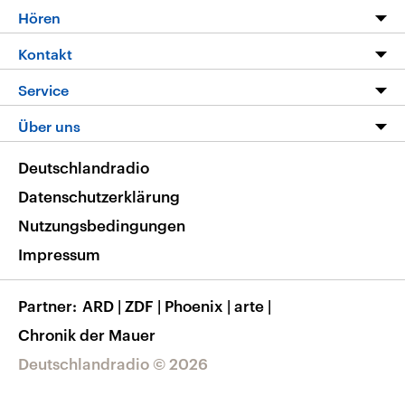
Programm
Hören
Alle Sendungen
Livestream
Kontakt
Die Nachrichten
Audios
Hörerservice
Service
Nachrichtenleicht
Podcasts
Social Media
FAQ
Über uns
Neue Beiträge auf dlf.de
Deutschlandfunk App
Newsletter
Deutschlandradio
Themen-Schwerpunkte
Nachrichten App
Deutschlandradio
Veranstaltungen
Presse
Frequenzen
Datenschutzerklärung
Musikliste
Ausbildung und Karriere
Nutzungsbedingungen
RSS
Transparenz
Impressum
Korrekturen
Barrierefreiheit
Partner
ARD
|
ZDF
|
Phoenix
|
arte
|
Chronik der Mauer
Deutschlandradio © 2026