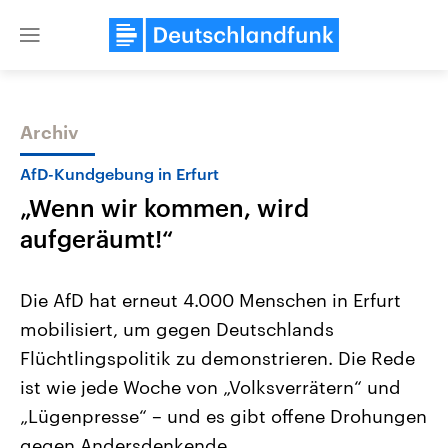
Close
menu
Archiv
Themen
AfD-Kundgebung in Erfurt
„Wenn wir kommen, wird
aufgeräumt!“
Die AfD hat erneut 4.000 Menschen in Erfurt
mobilisiert, um gegen Deutschlands
Landtagswahl Sachsen-Anhalt
USA
Flüchtlingspolitik zu demonstrieren. Die Rede
2026
Aktuelle Beiträge, Analys
Alle Informationen
Hintergründe
ist wie jede Woche von „Volksverrätern“ und
Sachsen-Anhalt wählt am 6.
Wirtschaftlich und militäri
September 2026 einen neuen
gehören die Vereinigten S
„Lügenpresse“ – und es gibt offene Drohungen
Landtag. Seit 2021 wird das
den mächtigsten Ländern 
gegen Andersdenkende.
Bundesland von einer Koalition aus
mit großem Einfluss auf d