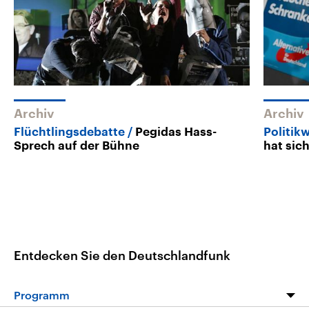
Archiv
Archiv
Flüchtlingsdebatte
Pegidas Hass-
Politik
Sprech auf der Bühne
hat sich
Entdecken Sie den Deutschlandfunk
Programm