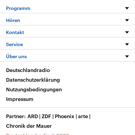
Programm
Programm
Hören
Alle Sendungen
Livestream
Kontakt
Die Nachrichten
Audios
Hörerservice
Service
Nachrichtenleicht
Podcasts
Social Media
FAQ
Über uns
Neue Beiträge auf dlf.de
Deutschlandfunk App
Newsletter
Deutschlandradio
Themen-Schwerpunkte
Nachrichten App
Deutschlandradio
Veranstaltungen
Presse
Frequenzen
Datenschutzerklärung
Musikliste
Ausbildung und Karriere
Nutzungsbedingungen
RSS
Transparenz
Impressum
Korrekturen
Barrierefreiheit
Partner
ARD
|
ZDF
|
Phoenix
|
arte
|
Chronik der Mauer