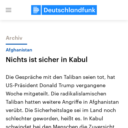
Close
menu
Archiv
Themen
Afghanistan
Nichts ist sicher in Kabul
Die Gespräche mit den Taliban seien tot, hat
US-Präsident Donald Trump vergangene
Woche mitgeteilt. Die radikalislamischen
Landtagswahl Sachsen-Anhalt
USA
Taliban hatten weitere Angriffe in Afghanistan
2026
Aktuelle Beiträge, Analys
Alle Informationen
verübt. Die Sicherheitslage sei im Land noch
Hintergründe
Sachsen-Anhalt wählt am 6.
Wirtschaftlich und militäri
schlechter geworden, heißt es. In Kabul
September 2026 einen neuen
gehören die Vereinigten S
Landtag. Seit 2021 wird das
den mächtigsten Ländern 
schwindet bei den Menschen die Zuversicht
Bundesland von einer Koalition aus
mit großem Einfluss auf d