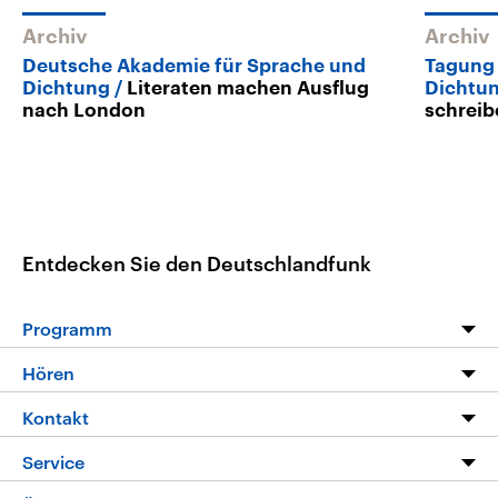
Archiv
Archiv
Deutsche Akademie für Sprache und
Tagung 
Dichtung
Literaten machen Ausflug
Dichtu
nach London
schreib
Entdecken Sie den Deutschlandfunk
Programm
Programm
Hören
Alle Sendungen
Livestream
Kontakt
Die Nachrichten
Audios
Hörerservice
Service
Nachrichtenleicht
Podcasts
Social Media