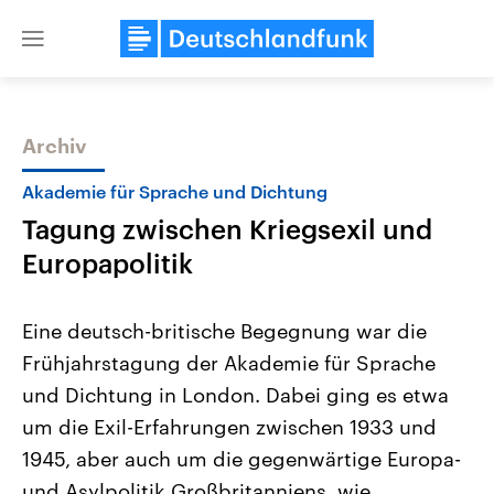
Close
menu
Archiv
Themen
Akademie für Sprache und Dichtung
Tagung zwischen Kriegsexil und
Europapolitik
Eine deutsch-britische Begegnung war die
Frühjahrstagung der Akademie für Sprache
Landtagswahl Sachsen-Anhalt
USA
und Dichtung in London. Dabei ging es etwa
2026
Aktuelle Beiträge, Analys
Alle Informationen
Hintergründe
um die Exil-Erfahrungen zwischen 1933 und
Sachsen-Anhalt wählt am 6.
Wirtschaftlich und militäri
September 2026 einen neuen
gehören die Vereinigten S
1945, aber auch um die gegenwärtige Europa-
Landtag. Seit 2021 wird das
den mächtigsten Ländern 
und Asylpolitik Großbritanniens, wie
Bundesland von einer Koalition aus
mit großem Einfluss auf d