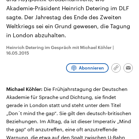
CDU, SPD und FDP regiert.-
aktuelle Weltgeschehen.
Akademie-Präsident Heinrich Detering im DLF
Umfragen, Prognosen,
Wahlprogramme, aktuelle Berichte
sagte. Der Jahrestag des Ende des Zweiten
Sendungen
Programm
Podcasts
und Hintergründe zu den Parteien
und Kandidaten der anstehenden
Weltkriegs sei ein Grund gewesen, die Tagung
Wahl.
in London abzuhalten.
Audio-Archiv
Heinrich Detering im Gespräch mit Michael Köhler
|
16.05.2015
Abonnieren
Link
Emai
kopieren/te
Michael Köhler:
Die Frühjahrstagung der Deutschen
Akademie für Sprache und Dichtung, sie findet
gerade in London statt und steht unter dem Titel
„Don´t mind the gap“. Sie gilt den deutsch-britischen
Beziehungen. Im Alltag, da ist dieser Imperativ „Mind
the gap“ oft anzutreffen, eine oft anzutreffende
Warnung, die etwa auf den Spalt zwischen U-Bahn