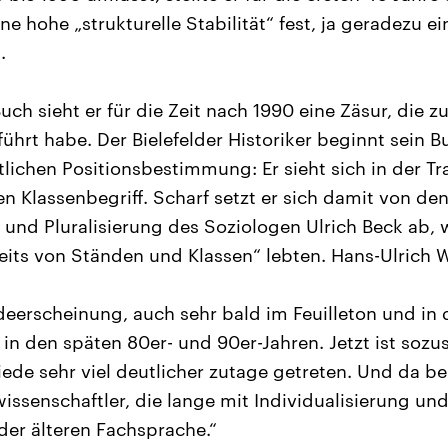
e hohe „strukturelle Stabilität“ fest, ja geradezu ei
.
ch sieht er für die Zeit nach 1990 eine Zäsur, die z
ührt habe. Der Bielefelder Historiker beginnt sein B
tlichen Positionsbestimmung: Er sieht sich in der T
n Klassenbegriff. Scharf setzt er sich damit von de
g und Pluralisierung des Soziologen Ulrich Beck ab, 
seits von Ständen und Klassen“ lebten. Hans-Ulrich W
eerscheinung, auch sehr bald im Feuilleton und in 
 in den späten 80er- und 90er-Jahren. Jetzt ist sozu
iede sehr viel deutlicher zutage getreten. Und da b
issenschaftler, die lange mit Individualisierung und
der älteren Fachsprache.“