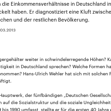
sen und
Hintergründe
Hintergründe
h die Einkommensverhältnisse in Deutschland 
Der Überfall der
Der Iran – seit der
rgründe
haftlich und
palästinensischen
Islamischen Revolu
kelt haben. Er diagnostiziert eine Kluft zwisch
risch gehören die
Terrororganisation
1979 auch Islamisc
igten Staaten zu
Hamas im Oktober 2023
Republik Iran – ist e
hen und der restlichen Bevölkerung.
ächtigsten
auf Israel hat in der
von einem
n der Erde, mit
Region wieder die
Religionsführer auto
 Einfluss auf das
Gewalt entfacht. Israel
regierter Staat im 
.03.2013
le Weltgeschehen.
möchte die Hamas
Osten. Eine Feindsc
zerstören. Diese wird wie
zu Israel und zu de
die Hisbollah im Libanon
ist fest in der
vom Iran unterstützt.
Staatsideologie
verankert.
gergehälter weiter in schwindelerregende Höhen? 
tigkeit in Deutschland sprechen? Welche Formen hat
nommen? Hans-Ulrich Wehler hat sich mit solchen F
ftigt.
 Hauptwerk, der fünfbändigen „Deutschen Gesellsch
h auf die Sozialstruktur und die soziale Ungleichheit
 bis 1990 umfasst, stellte er für die ersten 40 Jahre 