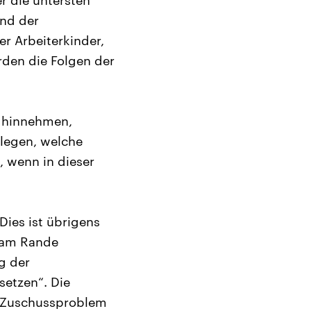
r die untersten
und der
r Arbeiterkinder,
rden die Folgen der
g hinnehmen,
rlegen, welche
, wenn in dieser
Dies ist übrigens
r am Rande
ng der
setzen“. Die
s Zuschussproblem