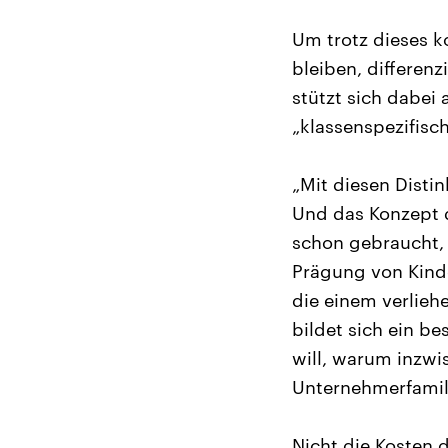
Um trotz dieses k
bleiben, differen
stützt sich dabei
„klassenspezifisc
„Mit diesen Disti
Und das Konzept 
schon gebraucht, H
Prägung von Kinde
die einem verlieh
bildet sich ein be
will, warum inzw
Unternehmerfami
Nicht die Kosten 