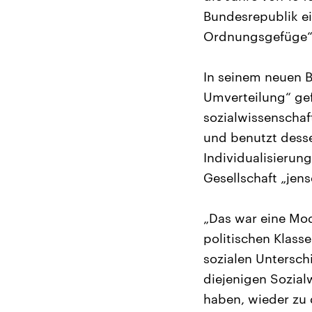
Bundesrepublik ein
Ordnungsgefüge“
In seinem neuen Bu
Umverteilung“ gef
sozialwissenschaf
und benutzt desse
Individualisierun
Gesellschaft „jen
„Das war eine Mod
politischen Klasse
sozialen Untersch
diejenigen Sozialw
haben, wieder zu 