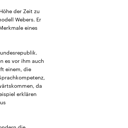
Höhe der Zeit zu
modell Webers. Er
 Merkmale eines
Bundesrepublik.
n es vor ihm auch
ft einem, die
e Sprachkompetenz,
orwärtskommen, da
ispiel erklären
aus
sondern die