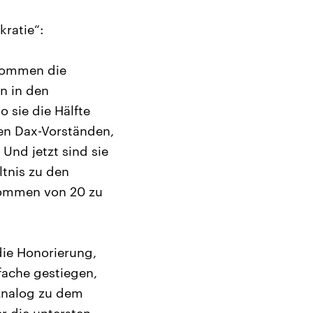
ratie“:
inkommen die
n in den
o sie die Hälfte
 den Dax-Vorständen,
Und jetzt sind sie
ltnis zu den
nkommen von 20 zu
die Honorierung,
fache gestiegen,
 Analog zu dem