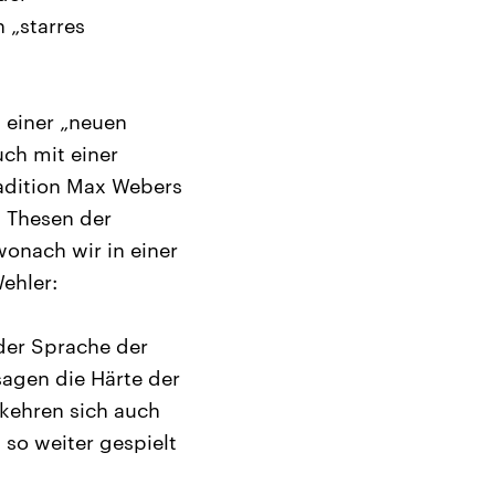
n „starres
u einer „neuen
uch mit einer
radition Max Webers
n Thesen der
wonach wir in einer
ehler:
der Sprache der
sagen die Härte der
ekehren sich auch
 so weiter gespielt