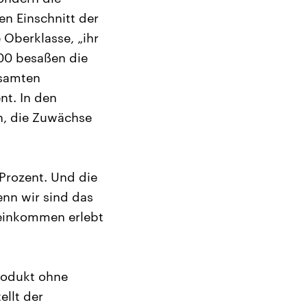
en Einschnitt der
 Oberklasse, „ihr
00 besaßen die
esamten
nt. In den
n, die Zuwächse
Prozent. Und die
enn wir sind das
leinkommen erlebt
rodukt ohne
ellt der