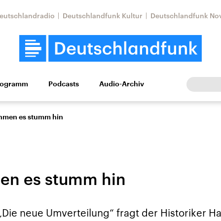
eutschlandradio
Deutschlandfunk Kultur
Deutschlandfunk No
rogramm
Podcasts
Audio-Archiv
Wirtschaft
Wissen
Kultur
Europa
Gesellschaf
ehmen es stumm hin
en es stumm hin
Nahostkonflikt
Iran
„Die neue Umverteilung“ fragt der Historiker H
le Beiträge,
Aktuelle Lage und
Aktuelle Lage und