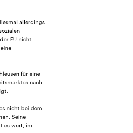
iesmal allerdings
sozialen
 der EU nicht
 eine
hleusen für eine
eitsmarktes nach
igt.
 es nicht bei dem
men. Seine
t es wert, im