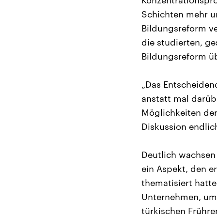
Konzentrationspro
Schichten mehr un
Bildungsreform ve
die studierten, g
Bildungsreform üb
„Das Entscheidend
anstatt mal darüb
Möglichkeiten der
Diskussion endli
Deutlich wachsen s
ein Aspekt, den e
thematisiert hatte
Unternehmen, um j
türkischen Frühre