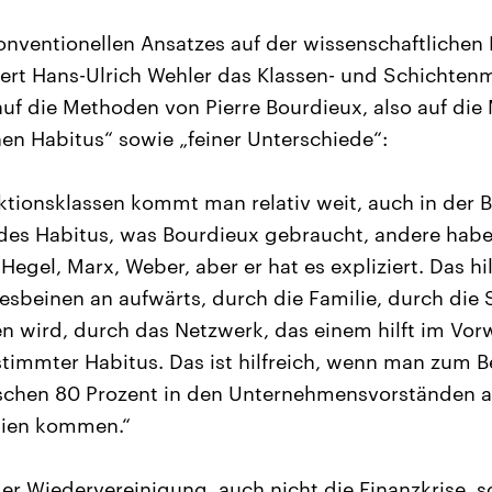
onventionellen Ansatzes auf der wissenschaftlichen 
ziert Hans-Ulrich Wehler das Klassen- und Schichten
 auf die Methoden von Pierre Bourdieux, also auf die
hen Habitus“ sowie „feiner Unterschiede“:
nktionsklassen kommt man relativ weit, auch in der 
des Habitus, was Bourdieux gebraucht, andere habe
egel, Marx, Weber, aber er hat es expliziert. Das hil
sbeinen an aufwärts, durch die Familie, durch di
en wird, durch das Netzwerk, das einem hilft im V
stimmter Habitus. Das ist hilfreich, wenn man zum Be
ischen 80 Prozent in den Unternehmensvorständen 
lien kommen.“
der Wiedervereinigung, auch nicht die Finanzkrise, 