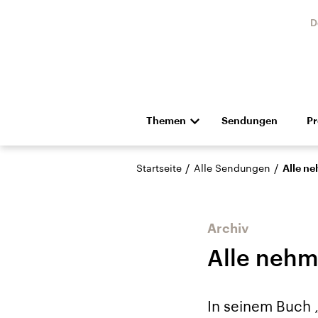
D
Themen
Sendungen
P
Die Nachrichten
Politik
/
/
Startseite
Alle Sendungen
Alle n
Hörspiel und Feature
Musik
Archiv
Alle nehm
Landtagswahl Sachsen-
USA
In seinem Buch 
Anhalt 2026
Aktuel