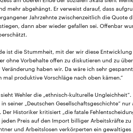
zess am oberen Ende der sozialen Skala sieht Wehle
d mehr abgehängt. Er verweist darauf, dass aufgr
rgangener Jahrzehnte zwischenzeitlich die Quote de
estiegen, dann aber wieder gefallen sei. Offenbar wu
erschätzt.
e ist die Stummheit, mit der wir diese Entwicklun
er ohne Vorbehalte offen zu diskutieren und zu übe
 Veränderung haben wir. Da wäre ich sehr gespannt
ch mal produktive Vorschläge nach oben kämen.“
ieht Wehler die „ethnisch-kulturelle Ungleichheit“. 
r in seiner „Deutschen Gesellschaftsgeschichte“ nu
. Der Historiker kritisiert „die fatale Fehlentscheidu
eden Preis auf den Import billiger Arbeitskräfte zu 
ntner und Arbeitslosen verkörperten ein gewaltige