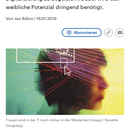
aktuelle Weltgeschehen.
Diese wird wie die Hisboll
weibliche Potenzial dringend benötigt.
Libanon vom Iran unterstüt
Sendungen
Programm
Podcasts
Von Jan Rähm
|
19.01.2019
Audio-Archiv
Abonnieren
Link
Emai
kopieren/te
Frauen sind in der IT noch immer in der Minderheit (imago / Nanette
Hoogslag)