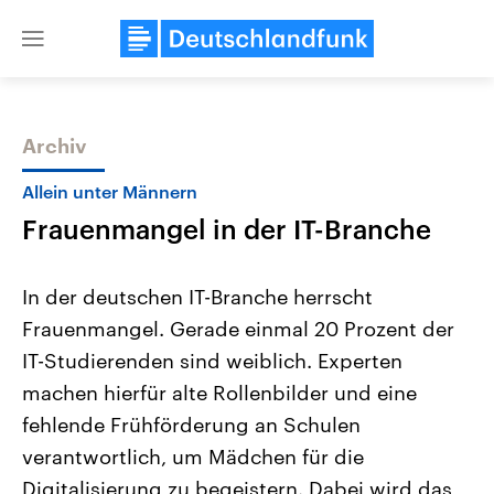
Close
menu
Archiv
Themen
Allein unter Männern
Frauenmangel in der IT-Branche
In der deutschen IT-Branche herrscht
Frauenmangel. Gerade einmal 20 Prozent der
IT-Studierenden sind weiblich. Experten
USA
Nahostkonflikt
machen hierfür alte Rollenbilder und eine
Aktuelle Beiträge, Analysen und
Aktuelle Lage und Hinter
Der Überfall der palästine
Hintergründe
fehlende Frühförderung an Schulen
Wirtschaftlich und militärisch
Terrororganisation Hamas
verantwortlich, um Mädchen für die
gehören die Vereinigten Staaten zu
Oktober 2023 auf Israel ha
den mächtigsten Ländern der Erde,
Region wieder die Gewalt 
Digitalisierung zu begeistern. Dabei wird das
mit großem Einfluss auf das
Israel möchte die Hamas z