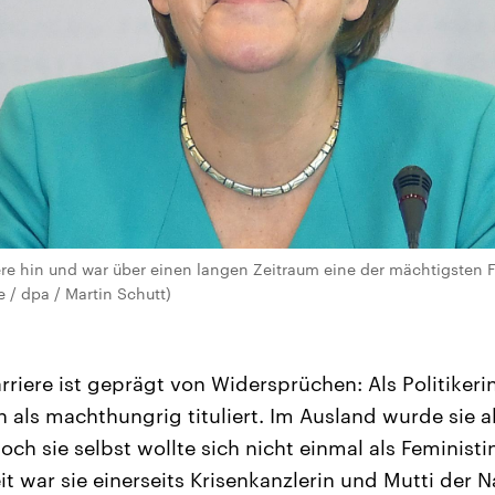
ere hin und war über einen langen Zeitraum eine der mächtigsten 
e / dpa / Martin Schutt)
riere ist geprägt von Widersprüchen: Als Politikeri
n als machthungrig tituliert. Im Ausland wurde sie a
doch sie selbst wollte sich nicht einmal als Feminis
t war sie einerseits Krisenkanzlerin und Mutti der N