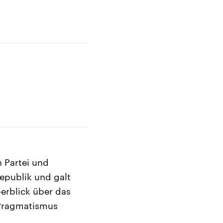
n Partei und
republik und galt
berblick über das
m Pragmatismus