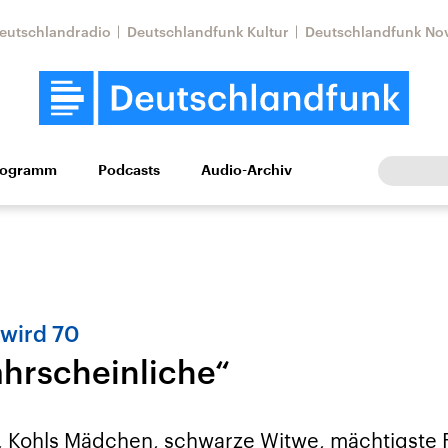
eutschlandradio
Deutschlandfunk Kultur
Deutschlandfunk No
rogramm
Podcasts
Audio-Archiv
Wirtschaft
Wissen
Kultur
Europa
Gesellschaf
 wird 70
hrscheinliche“
tkonflikt
Iran
Faktenchecks
In unseren Faktenc
lle Lage und
Aktuelle Lage und
, Kohls Mädchen, schwarze Witwe, mächtigste 