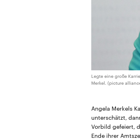
Legte eine große Karri
Merkel. (picture allianc
Angela Merkels Kar
unterschätzt, dan
Vorbild gefeiert, 
Ende ihrer Amtszei