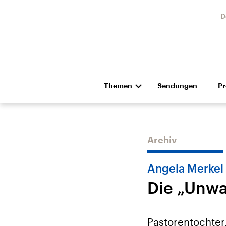
D
Themen
Sendungen
P
Die Nachrichten
Politik
Hörspiel und Feature
Musik
Archiv
Angela Merkel
Die „Unwa
USA
Nahos
Aktuelle Beiträge,
Aktue
Pastorentochter