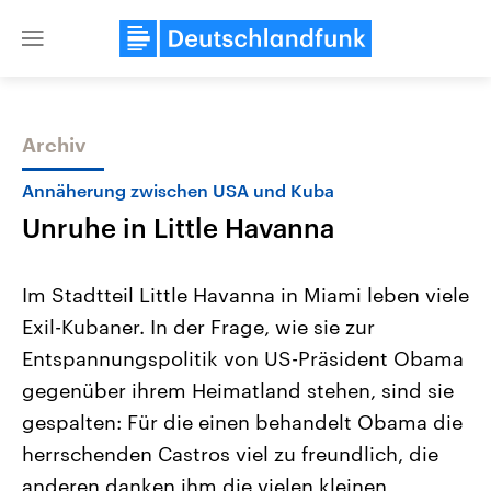
Close
menu
Archiv
Themen
Annäherung zwischen USA und Kuba
Unruhe in Little Havanna
Im Stadtteil Little Havanna in Miami leben viele
Exil-Kubaner. In der Frage, wie sie zur
Entspannungspolitik von US-Präsident Obama
USA
Nahostkonflikt
gegenüber ihrem Heimatland stehen, sind sie
Aktuelle Beiträge, Analysen und
Aktuelle Lage und Hinter
Der Überfall der palästine
Hintergründe
gespalten: Für die einen behandelt Obama die
Wirtschaftlich und militärisch
Terrororganisation Hamas
herrschenden Castros viel zu freundlich, die
gehören die Vereinigten Staaten zu
Oktober 2023 auf Israel ha
den mächtigsten Ländern der Erde,
Region wieder die Gewalt 
anderen danken ihm die vielen kleinen
mit großem Einfluss auf das
Israel möchte die Hamas z