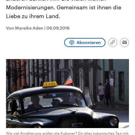
aktuelle Weltgeschehen.
Diese wird wie die Hisboll
Modernisierungen. Gemeinsam ist ihnen die
Libanon vom Iran unterstüt
Liebe zu ihrem Land.
Sendungen
Programm
Podcasts
Von Mareike Aden
|
06.09.2016
Audio-Archiv
Abonnieren
Link
Emai
kopieren/te
Wie viel Annäherung wollen die Kubaner? Ein altes kubanisches Taxi mit