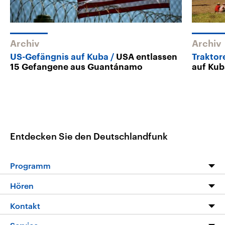
Archiv
Archiv
US-Gefängnis auf Kuba
USA entlassen
Traktor
15 Gefangene aus Guantánamo
auf Kub
Entdecken Sie den Deutschlandfunk
Programm
Programm
Hören
Alle Sendungen
Livestream
Kontakt
Die Nachrichten
Audios
Hörerservice